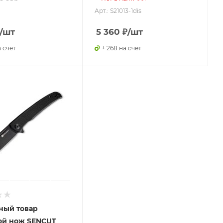
Арт.: S21013-1dis
/шт
5 360
₽
/шт
а счет
+ 268 на счет
ный товар
ой нож SENCUT