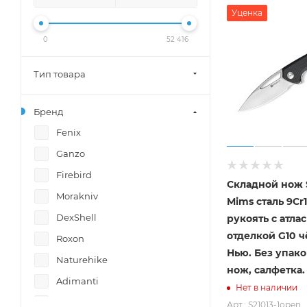
Уценка
0
52 416
Тип товара
Бренд
Fenix
Ganzo
Firebird
Складной нож
Morakniv
Mims сталь 9Cr
DexShell
рукоять с атла
отделкой G10 ч
Roxon
Нью. Без упако
Naturehike
нож, салфетка. 
Adimanti
Нет в наличии
Lasting
Арт.: S21013-1open