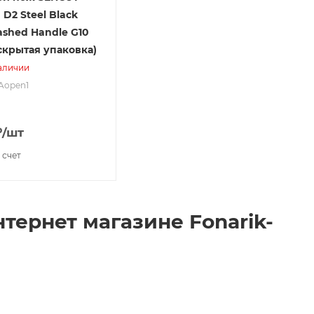
 D2 Steel Black
shed Handle G10
скрытая упаковка)
аличии
2Aopen1
₽
/шт
 счет
нтернет магазине Fonarik-