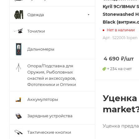
EagleTac
Kyril 9Cr18MoV 
Ego Tools
Stonewashed H
Одежда
Black (витрин.
Enlan
Нет в наличии
Точилки
Esbit
Арт.: S22001-1open
Fierydeer
Дальномеры
Lansky
4 690
₽
/шт
NexTool
Опора/Подставка для
+ 234 на счет
Nitecore
Оружия, Рыболовных
снастей и аксессуаров,
Olight
Фототехники и Оптики
Polarion
Уценка 
PRCTZ
Аккумуляторы
market
Robiton
Зарядные устройства
Sanrenmu
Уценка предла
Swiss Diamond
Тактические кнопки
ThruNite