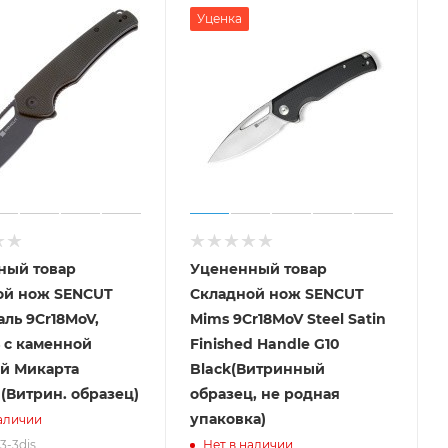
Уценка
ный товар
Уцененный товар
ой нож SENCUT
Складной нож SENCUT
аль 9Cr18MoV,
Mims 9Cr18MoV Steel Satin
 с каменной
Finished Handle G10
й Микарта
Black(Витринный
(Витрин. образец)
образец, не родная
упаковка)
аличии
13-3dis
Нет в наличии