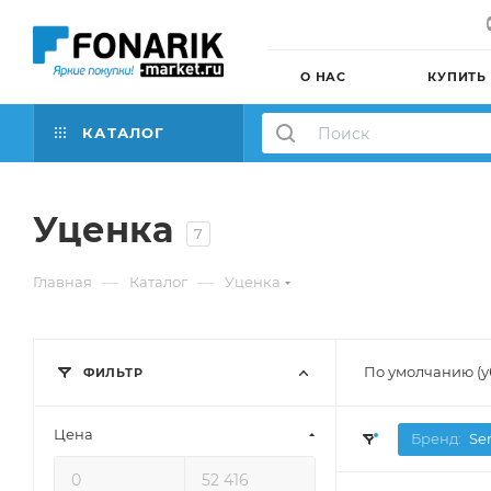
О НАС
КУПИТЬ
КАТАЛОГ
Уценка
7
—
—
Главная
Каталог
Уценка
По умолчанию (
ФИЛЬТР
Цена
Бренд:
Se