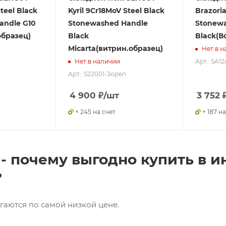
Steel Black
Kyril 9Cr18MoV Steel Black
Brazoria
andle G10
Stonewashed Handle
Stonewa
образец)
Black
Black(В
Micarta(витрин.образец)
Нет в н
Арт.: SA1
Нет в наличии
Арт.: S22001-3open
4 900
₽
/шт
3 752
+ 245 на счет
+ 187 на
- почему выгодно купить в и
?
гаются по самой низкой цене.