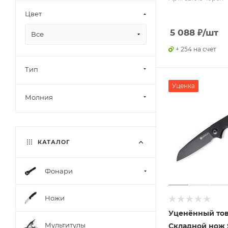
Opinel
Цвет
Ruike
5 088
₽
/шт
Все
BRS
+ 254 на счет
Ferei
Тип
Ruixin
Уценка
Civivi
Молния
SRM
WACACO
SNDWAY
КАТАЛОГ
Bestech
Sencut
Фонари
ACE
Ножи
Atum
Уценённый то
DMD
Мультитулы
Складной нож