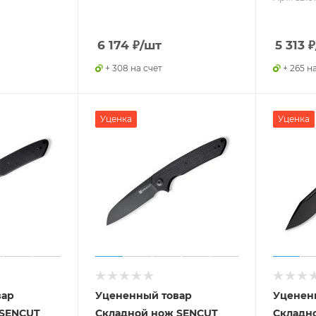
6 174
₽
/шт
5 313
₽
+ 308 на счет
+ 265 н
Уценка
Уценка
вар
Уцененный товар
Уценен
 SENCUT
Складной нож SENCUT
Складн