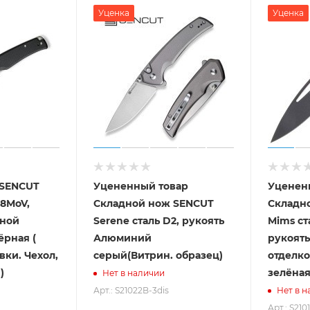
Уценка
Уценка
 SENCUT
Уцененный товар
Уценен
18MoV,
Складной нож SENCUT
Складн
сной
Serene сталь D2, рукоять
Mims ст
ёрная (
Алюминий
рукоять
вки. Чехол,
серый(Витрин. образец)
отделко
)
зелёная
Нет в наличии
Арт.: S21022B-3dis
Нет в н
Арт.: S210