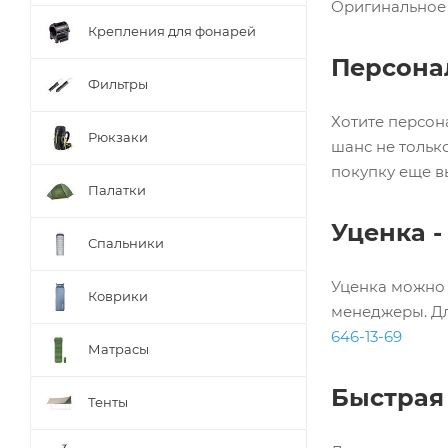
Оригинальное 
Trimm
Крепления для фонарей
Work Sharp
Персона
Фильтры
Хотите персон
Рюкзаки
шанс не тольк
покупку еще в
Палатки
Уценка -
Спальники
Уценка можно 
Коврики
менеджеры. Дл
646-13-69
Матрасы
Быстрая
Тенты