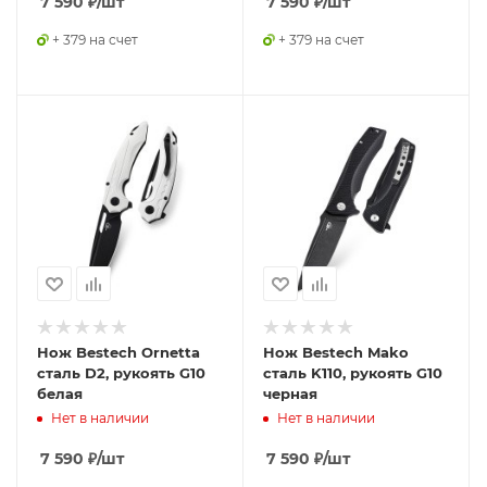
7 590
₽
/шт
7 590
₽
/шт
+ 379 на счет
+ 379 на счет
Нож Bestech Ornetta
Нож Bestech Mako
сталь D2, рукоять G10
сталь K110, рукоять G10
белая
черная
Нет в наличии
Нет в наличии
7 590
₽
/шт
7 590
₽
/шт