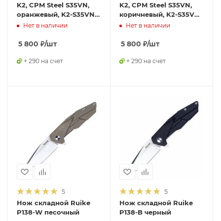
K2, CPM Steel S35VN,
K2, CPM Steel S35VN,
оранжевый, K2-S35VN-
коричневый, K2-S35VN-
OR
BR
Нет в наличии
Нет в наличии
5 800
₽
/шт
5 800
₽
/шт
+ 290 на счет
+ 290 на счет
5
5
Нож складной Ruike
Нож складной Ruike
P138-W песочный
P138-B черный