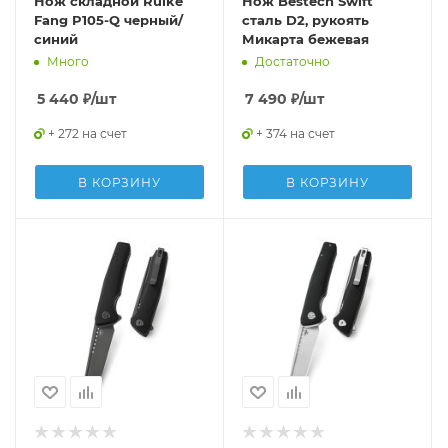
Нож складной Ruike
Нож Bestech Swift
Fang P105-Q черный/
сталь D2, рукоять
синий
Микарта бежевая
Много
Достаточно
5 440
₽
/шт
7 490
₽
/шт
+ 272 на счет
+ 374 на счет
В КОРЗИНУ
В КОРЗИНУ