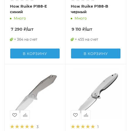
Нож Ruike P188-E
Нож Ruike P188-B
синий
черный
Много
Много
7 290
₽
/шт
9 110
₽
/шт
+ 364 на счет
+ 455 на счет
В КОРЗИНУ
В КОРЗИНУ
3
1