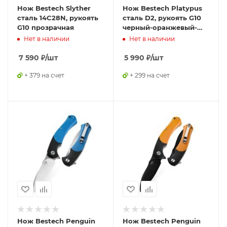
Нож Bestech Slyther
Нож Bestech Platypus
сталь 14C28N, рукоять
сталь D2, рукоять G10
G10 прозрачная
черный-оранжевый-
бежевый
Нет в наличии
Нет в наличии
7 590
₽
/шт
5 990
₽
/шт
+ 379 на счет
+ 299 на счет
Нож Bestech Penguin
Нож Bestech Penguin