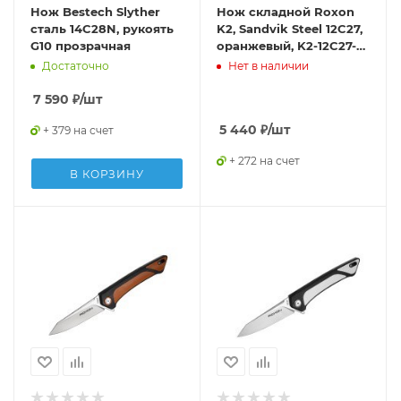
Нож Bestech Slyther
Нож складной Roxon
сталь 14C28N, рукоять
K2, Sandvik Steel 12C27,
G10 прозрачная
оранжевый, K2-12C27-
OR
Достаточно
Нет в наличии
7 590
₽
/шт
5 440
₽
/шт
+ 379 на счет
+ 272 на счет
В КОРЗИНУ