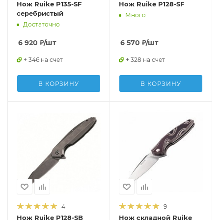
Нож Ruike P135-SF
Нож Ruike P128-SF
серебристый
Много
Достаточно
6 920
₽
/шт
6 570
₽
/шт
+ 346 на счет
+ 328 на счет
В КОРЗИНУ
В КОРЗИНУ
4
9
Нож Ruike P128-SB
Нож складной Ruike