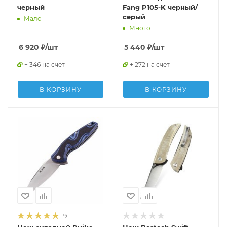
черный
Fang P105-K черный/
серый
Мало
Много
6 920
₽
/шт
5 440
₽
/шт
+ 346 на счет
+ 272 на счет
В КОРЗИНУ
В КОРЗИНУ
9