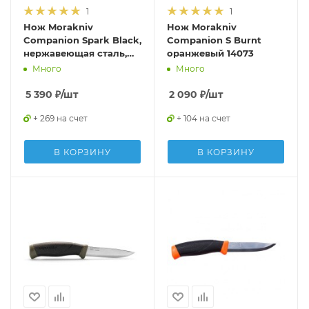
1
1
Нож Morakniv
Нож Morakniv
Companion Spark Black,
Companion S Burnt
нержавеющая сталь,
оранжевый 14073
13567
Много
Много
5 390
₽
/шт
2 090
₽
/шт
+ 269 на счет
+ 104 на счет
В КОРЗИНУ
В КОРЗИНУ