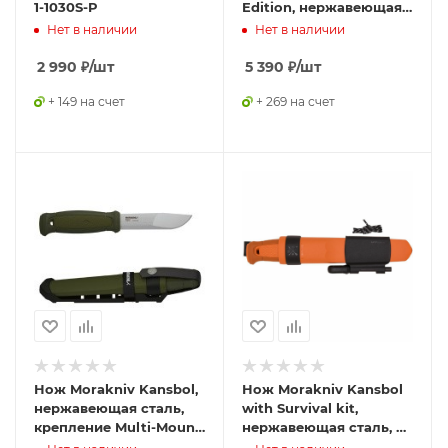
1-1030S-P
Edition, нержавеющая
сталь, 13949
Нет в наличии
Нет в наличии
2 990
₽
/шт
5 390
₽
/шт
+ 149 на счет
+ 269 на счет
Нож Morakniv Kansbol,
Нож Morakniv Kansbol
нержавеющая сталь,
with Survival kit,
крепление Multi-Mount,
нержавеющая сталь, с
12645S
огнивом, 13913