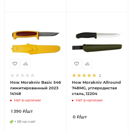
2
Нож Morakniv Basic 546
Нож Morakniv Allround
лимитированный 2023
748MG, углеродистая
14148
сталь, 12204
Нет в наличии
Нет в наличии
1 390
₽
/шт
0
₽
/шт
+ 69 на счет