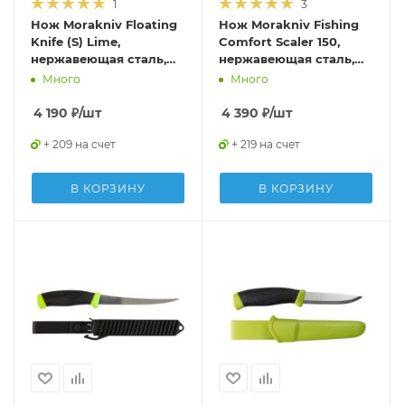
1
3
Нож Morakniv Floating
Нож Morakniv Fishing
Knife (S) Lime,
Comfort Scaler 150,
нержавеющая сталь,
нержавеющая сталь,
пробковая ручка,
13870
Много
Много
зеленый, 13686
4 190
₽
/шт
4 390
₽
/шт
+ 209 на счет
+ 219 на счет
В КОРЗИНУ
В КОРЗИНУ