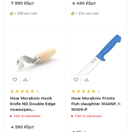
13443
7 990
₽
/шт
4 490
₽
/шт
+ 399 на счет
+ 224 на счет
1
1
Нож Morakniv Hook
Нож Morakniv Frosts
Knife 163 Double Edge
Fish slaughter 1040SP, 1-
ложкорез,
1040S-Р
нержавеющая сталь,
Нет в наличии
Нет в наличии
рукоять из березы,
13445
4 590
₽
/шт