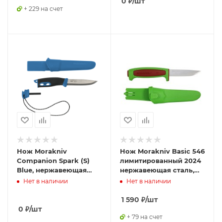
0
₽
/шт
+ 229 на счет
Нож Morakniv
Нож Morakniv Basic 546
Companion Spark (S)
лимитированный 2024
Blue, нержавеющая
нержавеющая сталь,
сталь, 13572
пласт. ручка (зеленая)
Нет в наличии
Нет в наличии
терракотовая вставка,
14282
1 590
₽
/шт
0
₽
/шт
+ 79 на счет