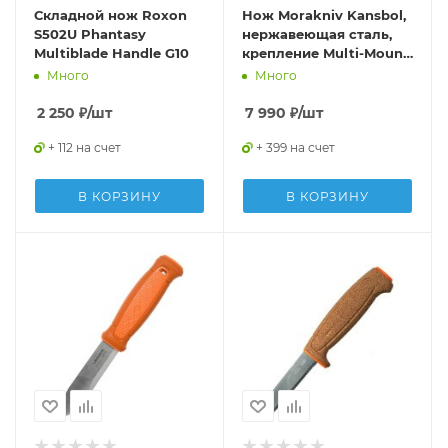
Складной нож Roxon
Нож Morakniv Kansbol,
S502U Phantasy
нержавеющая сталь,
Multiblade Handle G10
крепление Multi-Mount,
12645
Много
Много
2 250
₽
/шт
7 990
₽
/шт
+ 112 на счет
+ 399 на счет
В КОРЗИНУ
В КОРЗИНУ