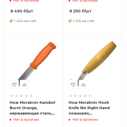
Нет в наличии
Нет в наличии
8 490
₽
/шт
8 290
₽
/шт
+ 424 на счет
+ 414 на счет
Нож Morakniv Kansbol
Нож Morakniv Hook
Burnt Orange,
Knife 164 Right Hand
нержавеющая сталь,
ложкорез,
крепление Multi-Mount,
нержавеющая сталь,
Нет в наличии
Нет в наличии
13507
рукоять из березы,