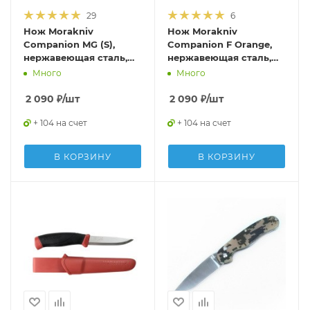
29
6
Нож Morakniv
Нож Morakniv
Companion MG (S),
Companion F Orange,
нержавеющая сталь,
нержавеющая сталь,
цвет хаки, 11827
прорезиненная
Много
Много
рукоять с оранжевыми
накладкам, 11824
2 090
₽
/шт
2 090
₽
/шт
+ 104 на счет
+ 104 на счет
В КОРЗИНУ
В КОРЗИНУ