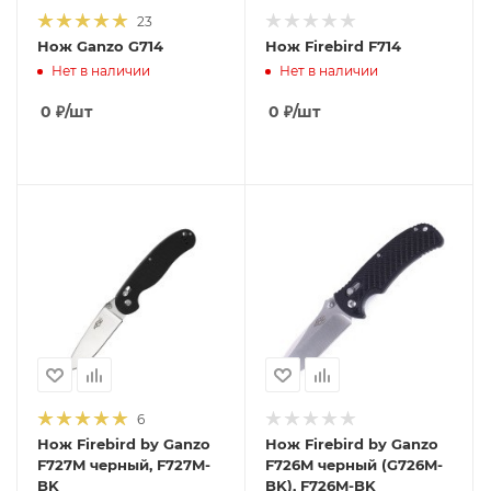
23
Нож Ganzo G714
Нож Firebird F714
Нет в наличии
Нет в наличии
0
₽
/шт
0
₽
/шт
6
Нож Firebird by Ganzo
Нож Firebird by Ganzo
F727M черный, F727M-
F726M черный (G726M-
BK
BK), F726M-BK