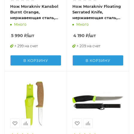
Нож Morakniv Kansbol
Нож Morakniv Floating
Burnt Orange,
Serrated Knife,
нержавеющая сталь,
нержавеющая сталь,
13505
пробковая ручка,
Много
Много
оранжевый. 13131
5 990
₽
/шт
4 190
₽
/шт
+ 299 на счет
+ 209 на счет
В КОРЗИНУ
В КОРЗИНУ