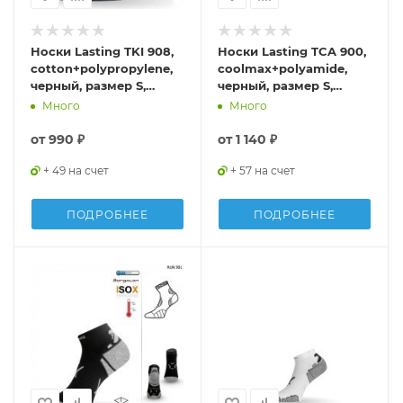
Носки Lasting TKI 908,
Носки Lasting TCA 900,
cotton+polypropylene,
coolmax+polyamide,
черный, размер S,
черный, размер S,
TKI908S
TCA900S
Много
Много
от
990 ₽
от
1 140 ₽
+ 49 на счет
+ 57 на счет
ПОДРОБНЕЕ
ПОДРОБНЕЕ