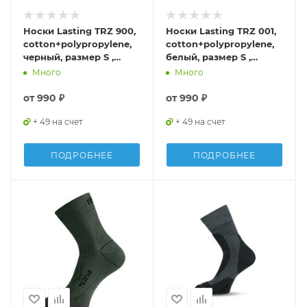
Носки Lasting TRZ 900,
Носки Lasting TRZ 001,
cotton+polypropylene,
cotton+polypropylene,
черный, размер S ,
белый, размер S ,
TRZ900S
TRZ001S
Много
Много
от
990 ₽
от
990 ₽
+ 49 на счет
+ 49 на счет
ПОДРОБНЕЕ
ПОДРОБНЕЕ