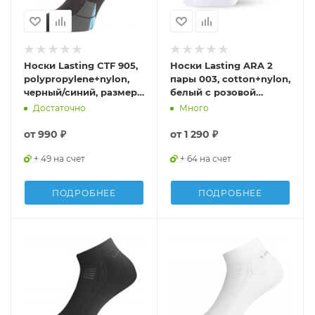
Носки Lasting CTF 905,
Носки Lasting ARA 2
polypropylene+nylon,
пары 003, cotton+nylon,
черный/синий, размер
белый с розовой
S, CTF905S
полоской, размер S,
Достаточно
Много
ARA2003-S
от
990 ₽
от
1 290 ₽
+ 49 на счет
+ 64 на счет
ПОДРОБНЕЕ
ПОДРОБНЕЕ