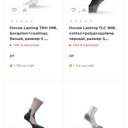
Носки Lasting TRH 098,
Носки Lasting TLC 908,
borgolon+coolmax,
cotton+polypropylene,
белый, размер S ,
черный, размер S,
TRH098-S
TCL908S
Нет в наличии
Нет в наличии
от
от
+ 59 на счет
+ 54 на счет