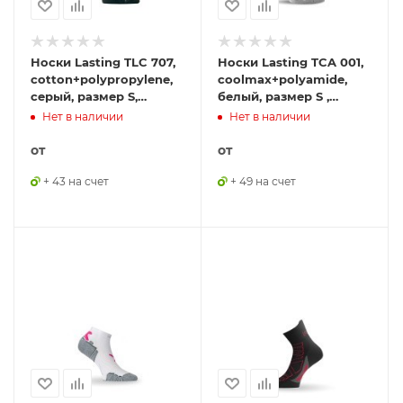
Носки Lasting TLC 707,
Носки Lasting TCA 001,
cotton+polypropylene,
coolmax+polyamide,
серый, размер S,
белый, размер S ,
TCL707S
TCA001S
Нет в наличии
Нет в наличии
от
от
+ 43 на счет
+ 49 на счет