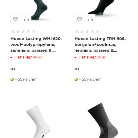
Носки Lasting WHI 620,
Носки Lasting TRH 908,
wool+polypropylene,
borgolon+coolmax,
зеленый, размер S ,
черный, размер S,
WHI620-S
TRH908-S
Нет в наличии
Нет в наличии
от
от
+ 55 на счет
+ 59 на счет