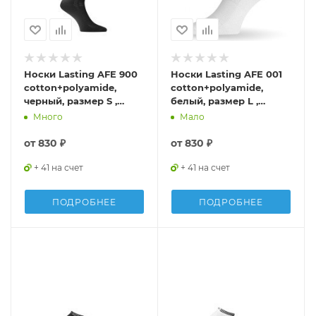
Носки Lasting AFE 900
Носки Lasting AFE 001
cotton+polyamide,
cotton+polyamide,
черный, размер S ,
белый, размер L ,
AFE900S
AFE001L
Много
Мало
от
830 ₽
от
830 ₽
+ 41 на счет
+ 41 на счет
ПОДРОБНЕЕ
ПОДРОБНЕЕ