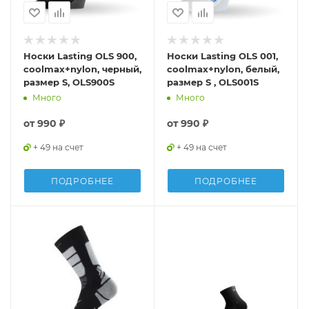
Носки Lasting OLS 900,
Носки Lasting OLS 001,
coolmax+nylon, черный,
coolmax+nylon, белый,
размер S, OLS900S
размер S , OLS001S
Много
Много
от
990 ₽
от
990 ₽
+ 49 на счет
+ 49 на счет
ПОДРОБНЕЕ
ПОДРОБНЕЕ