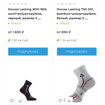
Носки Lasting WHI 900,
Носки Lasting TSS 001,
wool+polypropylene,
bamboo+polypropylene,
черный, размер S ,
белый, размер S ,
WHI900-S
TSS001-S
Много
Много
от
1 650 ₽
от
690 ₽
+ 82 на счет
+ 34 на счет
ПОДРОБНЕЕ
ПОДРОБНЕЕ