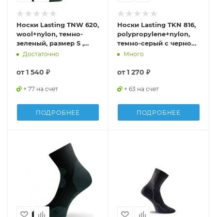
Носки Lasting TNW 620,
Носки Lasting TKN 816,
wool+nylon, темно-
polypropylene+nylon,
зеленый, размер S ,
темно-серый с черной
TNW620-S
вставкой, размер S,
Достаточно
Много
TKN816-S
от
1 540 ₽
от
1 270 ₽
+ 77 на счет
+ 63 на счет
ПОДРОБНЕЕ
ПОДРОБНЕЕ