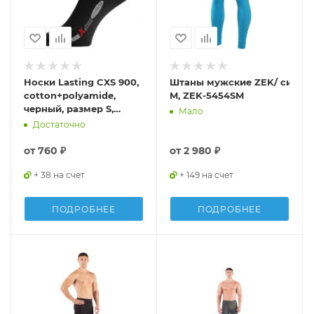
Носки Lasting CXS 900,
Штаны мужские ZEK/ синтети
cotton+polyamide,
M, ZEK-5454SM
черный, размер S,
Мало
CXS900S
Достаточно
от
760 ₽
от
2 980 ₽
+ 38 на счет
+ 149 на счет
ПОДРОБНЕЕ
ПОДРОБНЕЕ