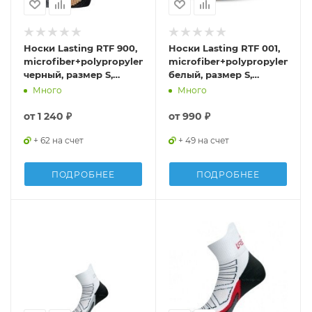
Носки Lasting RTF 900,
Носки Lasting RTF 001,
microfiber+polypropylene,
microfiber+polypropylene,
черный, размер S,
белый, размер S,
RTF900S
RTF001S
Много
Много
от
1 240 ₽
от
990 ₽
+ 62 на счет
+ 49 на счет
ПОДРОБНЕЕ
ПОДРОБНЕЕ