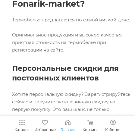
Fonarik-market?
Термобелье предлагаются по самой низкой цене.
Оригинальное продукция и высокое качество,
приятная стоимость на термобелье при
регистрации на сайте.
Персональные скидки для
постоянных клиентов
Хотите персональную скидку? Зарегистрируйтесь
сейчас и получите эксклюзивную скидку на
первую покупку! Это ваш шанс не только
сэкономить, но и получить доступ к специальным
предложениям и акциям, которые делают
Каталог
Избранные
Главная
Корзина
Кабинет
каждую покупку еще выгоднее. Присоединяйтесь