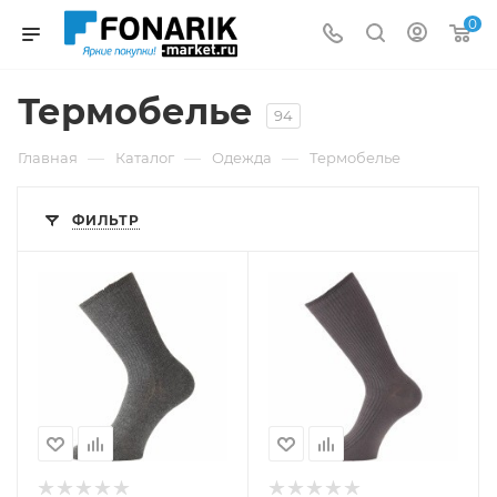
0
Термобелье
94
—
—
—
Главная
Каталог
Одежда
Термобелье
ФИЛЬТР