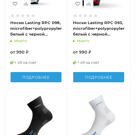
Носки Lasting RPC 098,
Носки Lasting RPC 093,
microfiber+polypropylene,
microfiber+polypropylene,
белый с черной
белый с черной
подошвой и серой
подошвой и красной
Много
Много
полоской, размер L,
полоской, размер S ,
RPC098-L
RPC093-S
от
990 ₽
от
990 ₽
+ 49 на счет
+ 49 на счет
ПОДРОБНЕЕ
ПОДРОБНЕЕ