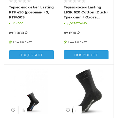
Термоноски бег Lasting
Термоноски Lasting
RTF 450 (розовый ) S,
LFSK 620 Cotton (Duck)
RTF450S
Треккинг + Охота,
зеленый с рисунком,
Много
Достаточно
размер S, LFSK620-S
от
1 080 ₽
от
890 ₽
+ 54 на счет
+ 44 на счет
ПОДРОБНЕЕ
ПОДРОБНЕЕ