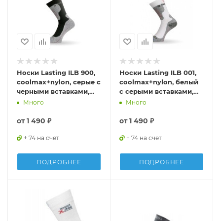
Носки Lasting ILB 900,
Носки Lasting ILB 001,
coolmax+nylon, серые с
coolmax+nylon, белый
черными вставками,
с серыми вставками,
размер S, ILB900-S
размер S, ILB001-S
Много
Много
от
1 490 ₽
от
1 490 ₽
+ 74 на счет
+ 74 на счет
ПОДРОБНЕЕ
ПОДРОБНЕЕ