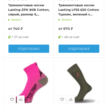
Треккинговые носки
Треккинговые носки
Lasting ZPK 808 Cotton,
Lasting LFSS 620 Cotton
серый, размер S,
Туризм, зеленый с
ZPK808S
рисунком, размер M,
Много
Много
LFSS620-M
от
740 ₽
от
970 ₽
+ 37 на счет
+ 48 на счет
ПОДРОБНЕЕ
ПОДРОБНЕЕ