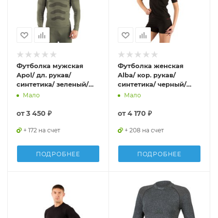
Футболка мужская
Футболка женская
Apol/ дл. рукав/
Alba/ кор. рукав/
синтетика/ зеленый/
синтетика/ черный/
XXS-XS, Apol6262XXSXS
XXS-XS, Alba9090XXSXS
Мало
Мало
от
3 450 ₽
от
4 170 ₽
+ 172 на счет
+ 208 на счет
ПОДРОБНЕЕ
ПОДРОБНЕЕ