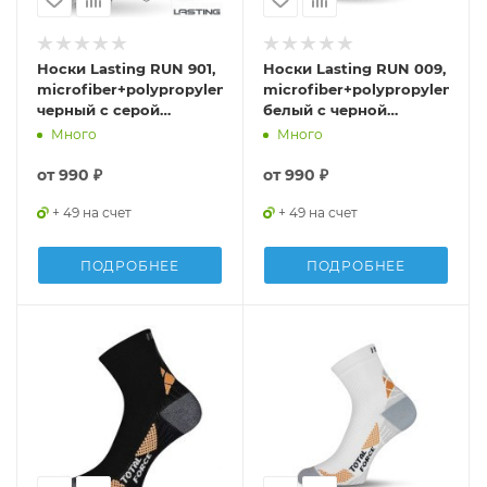
Носки Lasting RUN 901,
Носки Lasting RUN 009,
microfiber+polypropylene,
microfiber+polypropylene,
черный с серой
белый с черной
полоской, размер S ,
полоской, размер S,
Много
Много
RUN901-S
RUN009-S
от
990 ₽
от
990 ₽
+ 49 на счет
+ 49 на счет
ПОДРОБНЕЕ
ПОДРОБНЕЕ