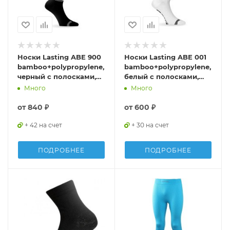
Носки Lasting ABE 900
Носки Lasting ABE 001
bamboo+polypropylene,
bamboo+polypropylene,
черный с полосками,
белый с полосками,
размер S , ABE900S
размер M, ABE001M
Много
Много
от
840 ₽
от
600 ₽
+ 42 на счет
+ 30 на счет
ПОДРОБНЕЕ
ПОДРОБНЕЕ