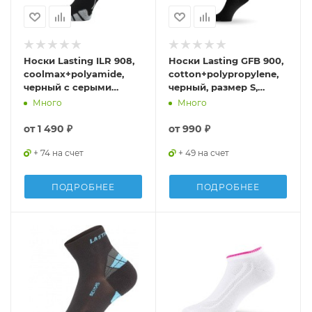
Носки Lasting ILR 908,
Носки Lasting GFB 900,
coolmax+polyamide,
cotton+polypropylene,
черный с серыми
черный, размер S,
вставками, размер S,
GFB900-S
Много
Много
ILR908S
от
1 490 ₽
от
990 ₽
+ 74 на счет
+ 49 на счет
ПОДРОБНЕЕ
ПОДРОБНЕЕ