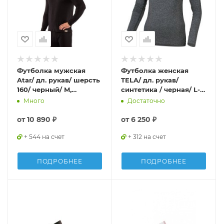
Футболка мужская
Футболка женская
Atar/ дл. рукав/ шерсть
TELA/ дл. рукав/
160/ черный/ M,
cинтетика / черная/ L-
Atar9090M
XL, TELA8990LXL
Много
Достаточно
от
10 890 ₽
от
6 250 ₽
+ 544 на счет
+ 312 на счет
ПОДРОБНЕЕ
ПОДРОБНЕЕ