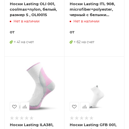
Носки Lasting OLI 001,
Носки Lasting ITL 908,
coolmax+nylon, белый,
microfiber+polyester,
размер S , OLI001S
черный с белыми
полосками, размер S,
Нет в наличии
Нет в наличии
ITL908S
от
от
+ 41 на счет
+ 62 на счет
Носки Lasting ILA381,
Носки Lasting GFB 001,