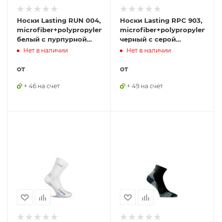
Носки Lasting RUN 004,
Носки Lasting RPC 903,
microfiber+polypropylene,
microfiber+polypropylene,
белый с пурпурной
черный с серой
полоской, размер S ,
подошвой и красной
Нет в наличии
Нет в наличии
RUN004S
полоской, размер S ,
RPC903-S
от
от
+ 46 на счет
+ 49 на счет