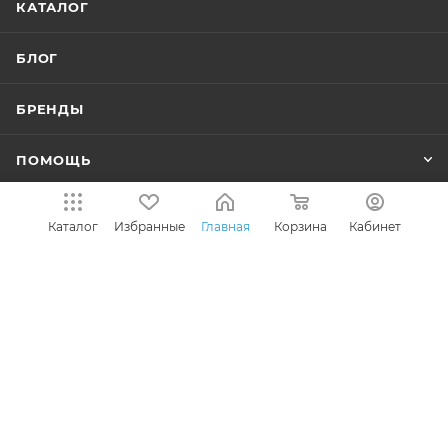
КАТАЛОГ
БЛОГ
БРЕНДЫ
ПОМОЩЬ
ИНФОРМАЦИЯ
Каталог
Избранные
Главная
Корзина
Кабинет
ПОПУЛЯРНЫЕ КАТЕГОРИИ
+7 (495) 646-13-69
info@fonarik-market.ru
Офис: г.Москва, Варшавское шоссе,
д. 47, к. 4, пом. 19