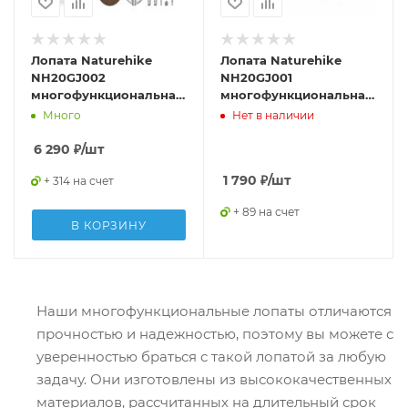
Лопата Naturehike
Лопата Naturehike
NH20GJ002
NH20GJ001
многофункциональная
многофункциональная
серебряный ,
ручная серебряный,
Много
Нет в наличии
6927595761847
6927595744666
6 290
₽
/шт
1 790
₽
/шт
+ 314 на счет
+ 89 на счет
В КОРЗИНУ
Наши многофункциональные лопаты отличаются
прочностью и надежностью, поэтому вы можете с
уверенностью браться с такой лопатой за любую
задачу. Они изготовлены из высококачественных
материалов, рассчитанных на длительный срок