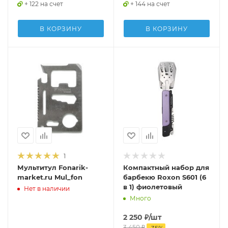
+ 122 на счет
+ 144 на счет
В КОРЗИНУ
В КОРЗИНУ
1
Мультитул Fonarik-
Компактный набор для
market.ru Mul_fon
барбекю Roxon S601 (6
в 1) фиолетовый
Нет в наличии
Много
2 250
₽
/шт
3 450
₽