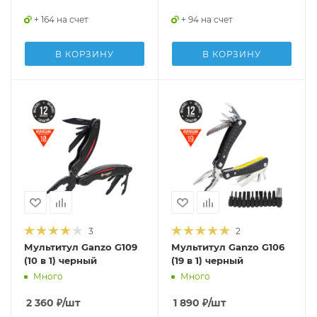
+ 164 на счет
+ 94 на счет
В КОРЗИНУ
В КОРЗИНУ
3
2
Мультитул Ganzo G109
Мультитул Ganzo G106
(10 в 1) черный
(19 в 1) черный
Много
Много
2 360
₽
/шт
1 890
₽
/шт