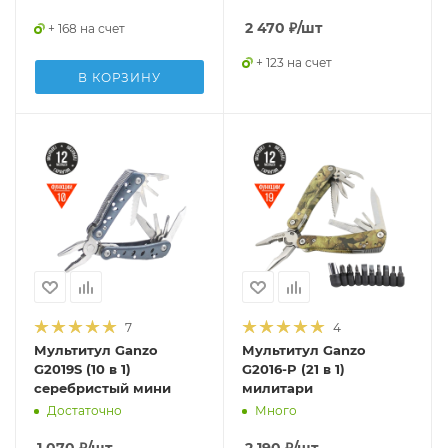
2 470
₽
/шт
+ 168 на счет
+ 123 на счет
В КОРЗИНУ
7
4
Мультитул Ganzo
Мультитул Ganzo
G2019S (10 в 1)
G2016-P (21 в 1)
серебристый мини
милитари
Достаточно
Много