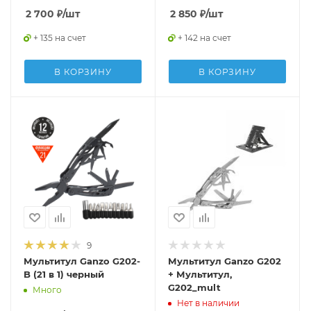
2 700
₽
/шт
2 850
₽
/шт
+ 135 на счет
+ 142 на счет
В КОРЗИНУ
В КОРЗИНУ
9
Мультитул Ganzo G202-
Мультитул Ganzo G202
B (21 в 1) черный
+ Мультитул,
G202_mult
Много
Нет в наличии