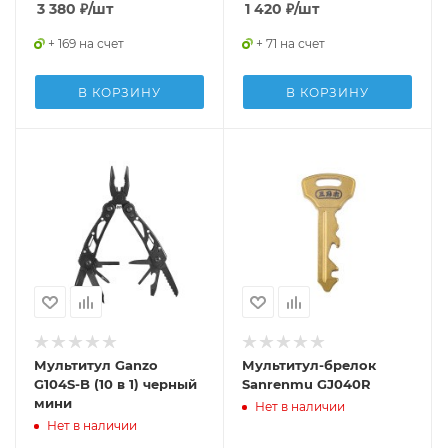
3 380
₽
/шт
1 420
₽
/шт
+ 169 на счет
+ 71 на счет
В КОРЗИНУ
В КОРЗИНУ
Мультитул Ganzo
Мультитул-брелок
G104S-B (10 в 1) черный
Sanrenmu GJ040R
мини
Нет в наличии
Нет в наличии