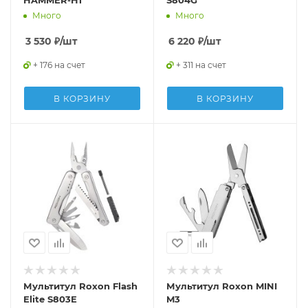
HAMMER-H1
S804G
Много
Много
3 530
₽
/шт
6 220
₽
/шт
+ 176 на счет
+ 311 на счет
В КОРЗИНУ
В КОРЗИНУ
Мультитул Roxon Flash
Мультитул Roxon MINI
Elite S803E
M3