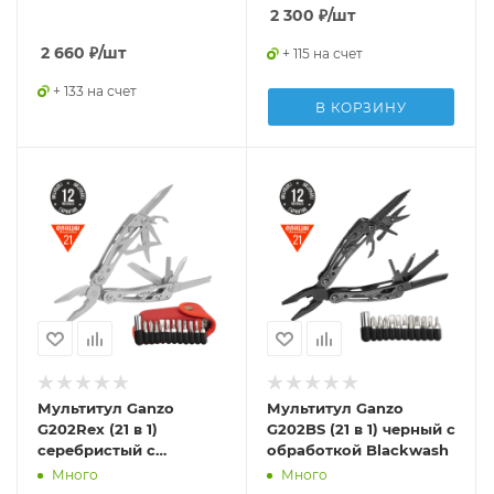
2 300
₽
/шт
2 660
₽
/шт
+ 115 на счет
+ 133 на счет
В КОРЗИНУ
Мультитул Ganzo
Мультитул Ganzo
G202Rex (21 в 1)
G202BS (21 в 1) черный с
серебристый с
обработкой Blackwash
лимитированным
Много
Много
чехлом