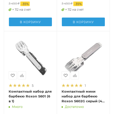
3 450
₽
3 450
₽
-
35
%
-
35
%
+ 112 на счет
+ 112 на счет
В КОРЗИНУ
В КОРЗИНУ
5
1
Компактный набор для
Компактный мини
барбекю Roxon S601 (6
набор для барбекю
в 1)
Roxon S602G серый (4 в
1)
Много
Достаточно