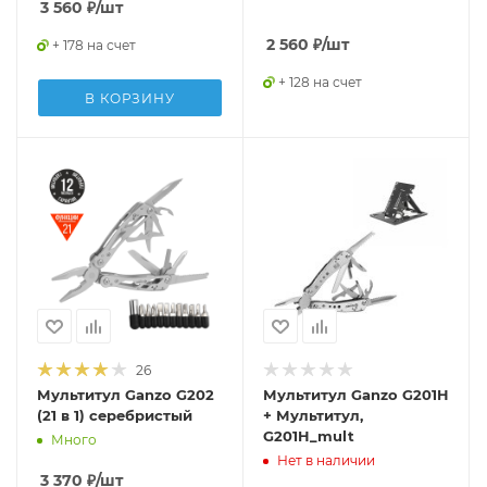
3 560
₽
/шт
2 560
₽
/шт
+ 178 на счет
+ 128 на счет
В КОРЗИНУ
26
Мультитул Ganzo G202
Мультитул Ganzo G201H
(21 в 1) серебристый
+ Мультитул,
G201H_mult
Много
Нет в наличии
3 370
₽
/шт