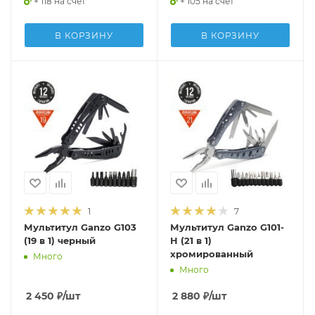
+ 118 на счет
+ 105 на счет
В КОРЗИНУ
В КОРЗИНУ
1
7
Мультитул Ganzo G103
Мультитул Ganzo G101-
(19 в 1) черный
H (21 в 1)
хромированный
Много
Много
2 450
₽
/шт
2 880
₽
/шт