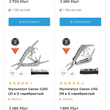
2 700
₽
/шт
3 280
₽
/шт
+ 135 на счет
+ 164 на счет
В КОРЗИНУ
В КОРЗИНУ
1
2
Мультитул Ganzo G201
Мультитул Ganzo G112
(21 в 1) серебристый
(19 в 1) серебристый
Много
Много
3 280
₽
/шт
1 890
₽
/шт