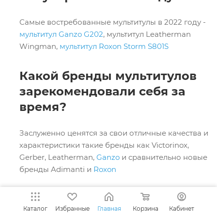
Самые востребованные мультитулы в 2022 году -
мультитул Ganzo G202
, мультитул Leatherman
Wingman,
мультитул Roxon Storm S801S
Какой бренды мультитулов
зарекомендовали себя за
время?
Заслуженно ценятся за свои отличные качества и
характеристики такие бренды как Victorinox,
Gerber, Leatherman,
Ganzo
и сравнительно новые
бренды Adimanti и
Roxon
Какие цены на мультитулы
Каталог
Избранные
Главная
Корзина
Кабинет
хорошего качества?