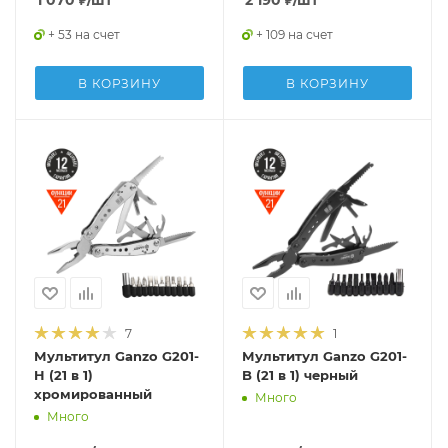
1 070
₽
/шт
2 190
₽
/шт
+ 53 на счет
+ 109 на счет
В КОРЗИНУ
В КОРЗИНУ
7
1
Мультитул Ganzo G201-
Мультитул Ganzo G201-
H (21 в 1)
B (21 в 1) черный
хромированный
Много
Много