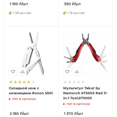
1 190
₽
/шт
390
₽
/шт
+ 59 на счет
+ 19 на счет
1
Складной нож с
Мультитул Tekut by
ножницами Roxon S501
Nextorch KT5003 Red 11-
in-1 Tool,KT5003
Нет в наличии
Нет в наличии
2 180
₽
/шт
1 370
₽
/шт