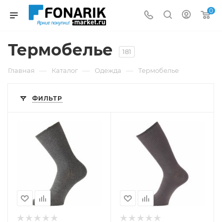
0
Термобелье
181
—
—
—
Главная
Каталог
Одежда
Термобелье
ФИЛЬТР