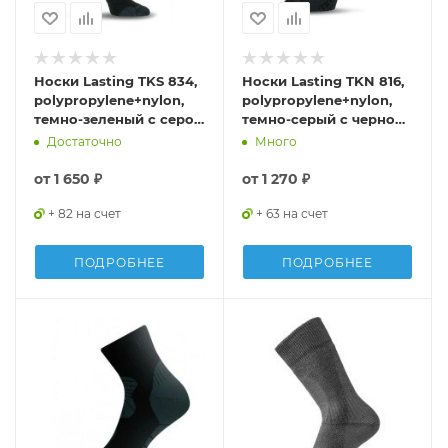
Носки Lasting TKS 834,
Носки Lasting TKN 816,
polypropylene+nylon,
polypropylene+nylon,
темно-зеленый с серой
темно-серый с черной
вставкой, размер L ,
вставкой, размер S,
Достаточно
Много
TKS834L
TKN816-S
от
1 650 ₽
от
1 270 ₽
+ 82 на счет
+ 63 на счет
ПОДРОБНЕЕ
ПОДРОБНЕЕ