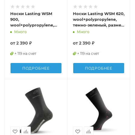
Носки Lasting WSM
Носки Lasting WSM 620,
900,
wool+polypropylene,
wool+polypropylene,
темно-зеленый, размер
черный, размер S,
M , WSM620-M
Много
Много
WSM900-S
от
2 390 ₽
от
2 390 ₽
+ 119 на счет
+ 119 на счет
ПОДРОБНЕЕ
ПОДРОБНЕЕ