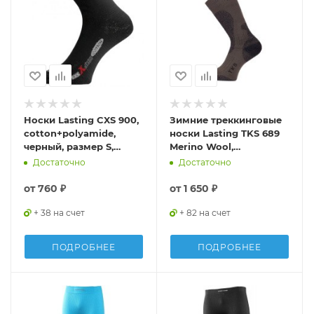
Носки Lasting CXS 900,
Зимние треккинговые
cotton+polyamide,
носки Lasting TKS 689
черный, размер S,
Merino Wool,
CXS900S
коричневый с темно-
Достаточно
Достаточно
коричневой вставкой,
размер M, TKS689M
от
760 ₽
от
1 650 ₽
+ 38 на счет
+ 82 на счет
ПОДРОБНЕЕ
ПОДРОБНЕЕ