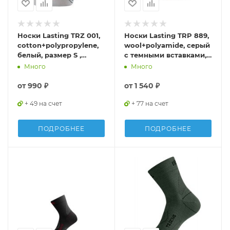
Носки Lasting TRZ 001,
Носки Lasting TRP 889,
cotton+polypropylene,
wool+polyamide, серый
белый, размер S ,
с темными вставками,
TRZ001S
размер S , TRP889-S
Много
Много
от
990 ₽
от
1 540 ₽
+ 49 на счет
+ 77 на счет
ПОДРОБНЕЕ
ПОДРОБНЕЕ