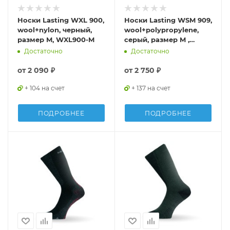
Носки Lasting WXL 900,
Носки Lasting WSM 909,
wool+nylon, черный,
wool+polypropylene,
размер M, WXL900-M
серый, размер M ,
WSM909-M
Достаточно
Достаточно
от
2 090 ₽
от
2 750 ₽
+ 104 на счет
+ 137 на счет
ПОДРОБНЕЕ
ПОДРОБНЕЕ