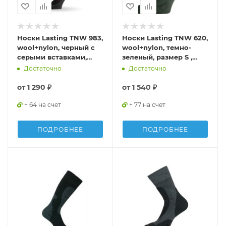
Носки Lasting TNW 983,
Носки Lasting TNW 620,
wool+nylon, черный с
wool+nylon, темно-
серыми вставками,
зеленый, размер S ,
размер S , TNW983-S
TNW620-S
Достаточно
Достаточно
от
1 290 ₽
от
1 540 ₽
+ 64 на счет
+ 77 на счет
ПОДРОБНЕЕ
ПОДРОБНЕЕ