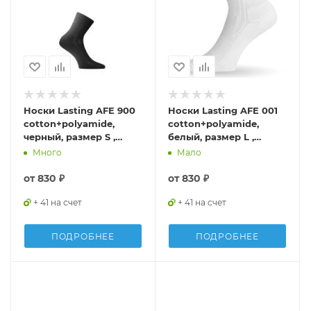
Носки Lasting AFE 900
Носки Lasting AFE 001
cotton+polyamide,
cotton+polyamide,
черный, размер S ,
белый, размер L ,
AFE900S
AFE001L
Много
Мало
от
830 ₽
от
830 ₽
+ 41 на счет
+ 41 на счет
ПОДРОБНЕЕ
ПОДРОБНЕЕ