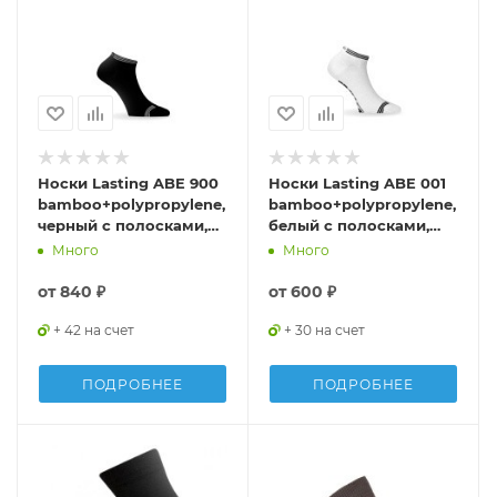
Носки Lasting ABE 900
Носки Lasting ABE 001
bamboo+polypropylene,
bamboo+polypropylene,
черный с полосками,
белый с полосками,
размер S , ABE900S
размер M, ABE001M
Много
Много
от
840 ₽
от
600 ₽
+ 42 на счет
+ 30 на счет
ПОДРОБНЕЕ
ПОДРОБНЕЕ