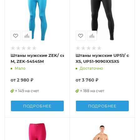
Штаны мужские ZEK/ синтетика/ голубой/ S-
Штаны мужские UP51/ синтет
M, ZEK-5454SM
XS, UP51-9090XXSXS
Мало
Достаточно
от
2 980 ₽
от
3 760 ₽
+ 149 на счет
+ 188 на счет
ПОДРОБНЕЕ
ПОДРОБНЕЕ