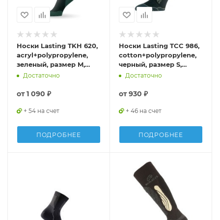
Носки Lasting TKH 620,
Носки Lasting TCC 986,
acryl+polypropylene,
cotton+polypropylene,
зеленый, размер M,
черный, размер S,
TKH620-M
TCC986S
Достаточно
Достаточно
от
1 090 ₽
от
930 ₽
+ 54 на счет
+ 46 на счет
ПОДРОБНЕЕ
ПОДРОБНЕЕ