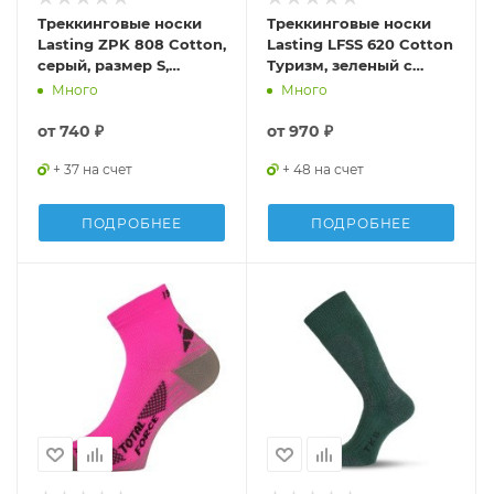
Треккинговые носки
Треккинговые носки
Lasting ZPK 808 Cotton,
Lasting LFSS 620 Cotton
серый, размер S,
Туризм, зеленый с
ZPK808S
рисунком, размер M,
Много
Много
LFSS620-M
от
740 ₽
от
970 ₽
+ 37 на счет
+ 48 на счет
ПОДРОБНЕЕ
ПОДРОБНЕЕ