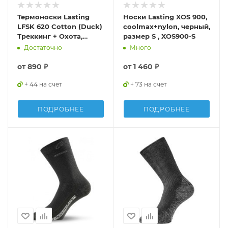
Термоноски Lasting
Носки Lasting XOS 900,
LFSK 620 Cotton (Duck)
coolmax+nylon, черный,
Треккинг + Охота,
размер S , XOS900-S
зеленый с рисунком,
Достаточно
Много
размер S, LFSK620-S
от
890 ₽
от
1 460 ₽
+ 44 на счет
+ 73 на счет
ПОДРОБНЕЕ
ПОДРОБНЕЕ