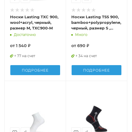
Носки Lasting TXC 900,
Носки Lasting TSS 900,
wool+acryl, черный,
bamboo+polypropylene,
размер M, TXC900-M
черный, размер S ,
TSS900-S
Достаточно
Много
от
1 540 ₽
от
690 ₽
+ 77 на счет
+ 34 на счет
ПОДРОБНЕЕ
ПОДРОБНЕЕ