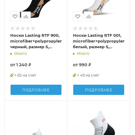
Носки Lasting RTF 900,
Носки Lasting RTF 001,
microfiber+polypropylene,
microfiber+polypropylene,
черный, размер S,
белый, размер S,
RTF900S
RTF001S
Много
Много
от
1 240 ₽
от
990 ₽
+ 62 на счет
+ 49 на счет
ПОДРОБНЕЕ
ПОДРОБНЕЕ