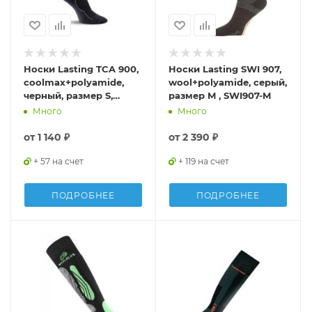
Носки Lasting TCA 900,
Носки Lasting SWI 907,
coolmax+polyamide,
wool+polyamide, серый,
черный, размер S,
размер M , SWI907-M
TCA900S
Много
Много
от
1 140 ₽
от
2 390 ₽
+ 57 на счет
+ 119 на счет
ПОДРОБНЕЕ
ПОДРОБНЕЕ