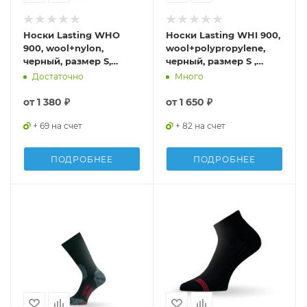
Носки Lasting WHO
Носки Lasting WHI 900,
900, wool+nylon,
wool+polypropylene,
черный, размер S,
черный, размер S ,
WHO900S
WHI900-S
Достаточно
Много
от
1 380 ₽
от
1 650 ₽
+ 69 на счет
+ 82 на счет
ПОДРОБНЕЕ
ПОДРОБНЕЕ