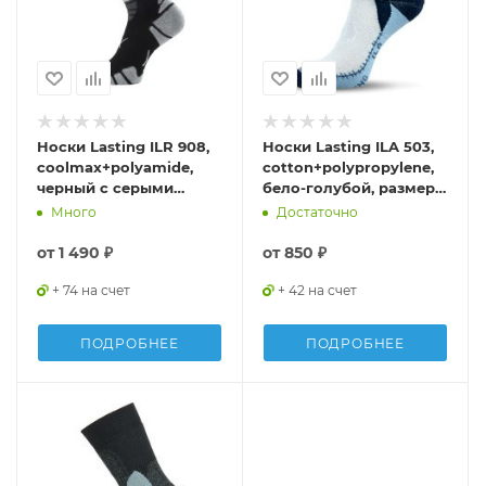
Носки Lasting ILR 908,
Носки Lasting ILA 503,
coolmax+polyamide,
cotton+polypropylene,
черный с серыми
бело-голубой, размер
вставками, размер S,
S, ILA503S
Много
Достаточно
ILR908S
от
1 490 ₽
от
850 ₽
+ 74 на счет
+ 42 на счет
ПОДРОБНЕЕ
ПОДРОБНЕЕ