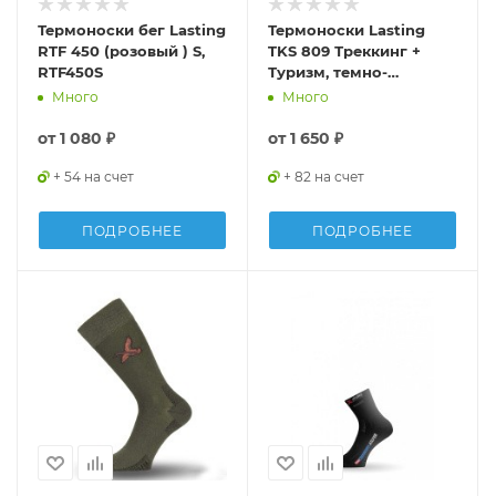
Термоноски бег Lasting
Термоноски Lasting
RTF 450 (розовый ) S,
TKS 809 Треккинг +
RTF450S
Туризм, темно-
зеленый, размер S ,
Много
Много
TKS809S
от
1 080 ₽
от
1 650 ₽
+ 54 на счет
+ 82 на счет
ПОДРОБНЕЕ
ПОДРОБНЕЕ