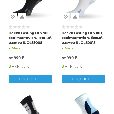
Носки Lasting OLS 900,
Носки Lasting OLS 001,
coolmax+nylon, черный,
coolmax+nylon, белый,
размер S, OLS900S
размер S , OLS001S
Много
Много
от
990 ₽
от
990 ₽
+ 49 на счет
+ 49 на счет
ПОДРОБНЕЕ
ПОДРОБНЕЕ