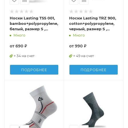
Носки Lasting TSS 001,
Носки Lasting TRZ 900,
bamboo+polypropylene,
cotton+polypropylene,
белый, размер S ,
черный, размер S ,
TSS001-S
TRZ900S
Много
Много
от
690 ₽
от
990 ₽
+ 34 на счет
+ 49 на счет
ПОДРОБНЕЕ
ПОДРОБНЕЕ