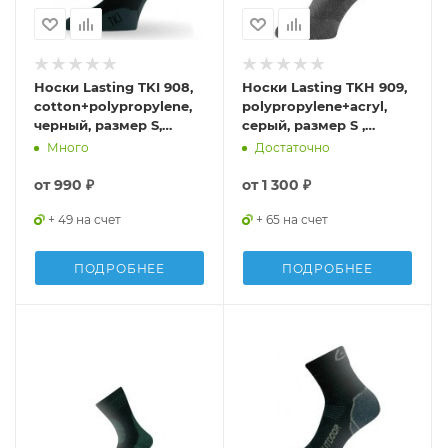
Носки Lasting TKI 908,
Носки Lasting TKH 909,
cotton+polypropylene,
polypropylene+acryl,
черный, размер S,
серый, размер S ,
TKI908S
TKH909-S
Много
Достаточно
от
990 ₽
от
1 300 ₽
+ 49 на счет
+ 65 на счет
ПОДРОБНЕЕ
ПОДРОБНЕЕ