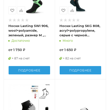
Носки Lasting SWI 906,
Носки Lasting SKG 808,
wool+polyamide,
acryl+polypropylene,
зеленый, размер M ,
серые с черной
SWI906-M
вставкой, размер S,
Достаточно
Много
SKG808-S
от
1 750 ₽
от
1 650 ₽
+ 87 на счет
+ 82 на счет
ПОДРОБНЕЕ
ПОДРОБНЕЕ