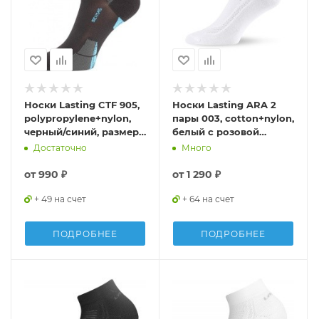
Носки Lasting CTF 905,
Носки Lasting ARA 2
polypropylene+nylon,
пары 003, cotton+nylon,
черный/синий, размер
белый с розовой
S, CTF905S
полоской, размер S,
Достаточно
Много
ARA2003-S
от
990 ₽
от
1 290 ₽
+ 49 на счет
+ 64 на счет
ПОДРОБНЕЕ
ПОДРОБНЕЕ