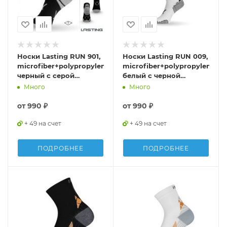
Носки Lasting RUN 901,
Носки Lasting RUN 009,
microfiber+polypropylene,
microfiber+polypropylene,
черный с серой
белый с черной
полоской, размер S ,
полоской, размер S,
Много
Много
RUN901-S
RUN009-S
от
990 ₽
от
990 ₽
+ 49 на счет
+ 49 на счет
ПОДРОБНЕЕ
ПОДРОБНЕЕ