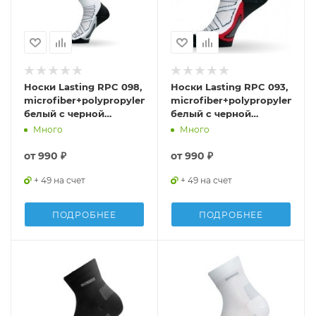
Носки Lasting RPC 098,
Носки Lasting RPC 093,
microfiber+polypropylene,
microfiber+polypropylene,
белый с черной
белый с черной
подошвой и серой
подошвой и красной
Много
Много
полоской, размер L,
полоской, размер S ,
RPC098-L
RPC093-S
от
990 ₽
от
990 ₽
+ 49 на счет
+ 49 на счет
ПОДРОБНЕЕ
ПОДРОБНЕЕ