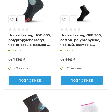
Носки Lasting HOC 005,
Носки Lasting GFB 900,
polypropylene+acryl,
cotton+polypropylene,
черно-серые, размер S,
черный, размер S,
HOC-005S
GFB900-S
Много
Много
от
1 390 ₽
от
990 ₽
+ 69 на счет
+ 49 на счет
ПОДРОБНЕЕ
ПОДРОБНЕЕ