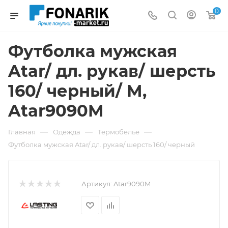
0
Футболка мужская
Atar/ дл. рукав/ шерсть
160/ черный/ M,
Atar9090M
—
—
—
Главная
Одежда
Термобелье
Футболка мужская Atar/ дл. рукав/ шерсть 160/ черный
Артикул:
Atar9090M