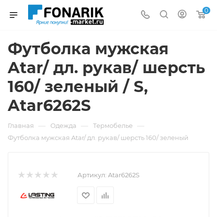
0
Футболка мужская
Atar/ дл. рукав/ шерсть
160/ зеленый / S,
Atar6262S
—
—
—
Главная
Одежда
Термобелье
Футболка мужская Atar/ дл. рукав/ шерсть 160/ зеленый
Артикул:
Atar6262S