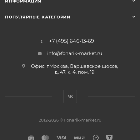
ИНФОРМАЦИЯ
Велосипедный
Передние и задние велофары
ПОПУЛЯРНЫЕ КАТЕГОРИИ
+7 (495) 646-13-69
info@fonarik-market.ru
Подствольник со встроенным креплением
Офис: г.Москва, Варшавское шоссе,
Для тех, кто хочет подствольный фонарь
д. 47, к. 4, пом. 19
Взрывозащищенный
2012-2026 © Fonarik-market.ru
Фонари с международными сертификатами
взрывозащиты