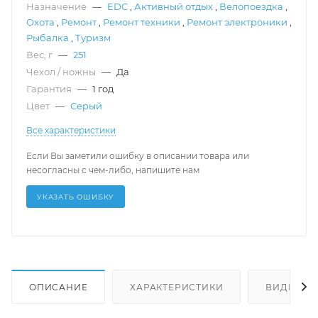
Назначение
—
EDC
,
Активный отдых
,
Велопоездка
,
Охота
,
Ремонт
,
Ремонт техники
,
Ремонт электроники
,
Рыбалка
,
Туризм
Вес, г
—
251
Чехол / ножны
—
Да
Гарантия
—
1 год
Цвет
—
Серый
Все характеристики
Если Вы заметили ошибку в описании товара или
несогласны с чем-либо, напишите нам
УКАЗАТЬ ОШИБКУ
ОПИСАНИЕ
ХАРАКТЕРИСТИКИ
ВИДЕО
(2