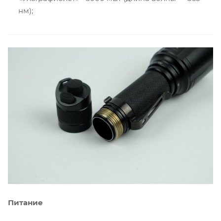
нм);
Питание