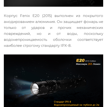
Корпус Fenix Е20 (2015) выполнен из покрытого
анодированием алюминия. Он защищает фонарь не
только от ударов и прочих механических
повреждений, но и от воды, поскольку
водонепроницаемость оболочки соответствует
наиболее строгому стандарту IPX-8.