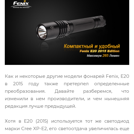
Как и некоторые другие модели фонарей Fenix, Е20
в 2015 году также претерпел определенные
преобразования. Давайте разберемся, что
изменили в нем производители, и чем нынешняя
редакция лучше предыдущей.
Хотя в Е20 (2015) используется тот же светодиод
марки Cree XP-E2, его светоотдача увеличилась еще