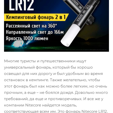
Многие туристы и путешественники ищут
универсальный фонарь, который бы хорошо
освещал для них дорогу и был удобным во время
остановок в кемпинге. Также желательно, чтобы
этот фонарь был как можно более легким, но очень
прочным, а еще – не боялся дождя. Довольно много
требований, да еще и противоречивых. И все же у
компании Nitecore найдется модель,
соответствующая всем им. Это фонарь Nitecore LR12.