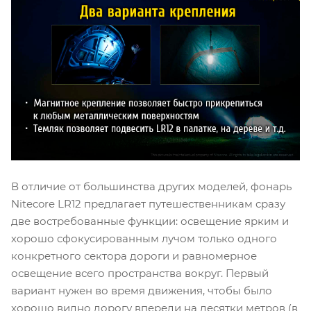
В отличие от большинства других моделей, фонарь
Nitecore LR12 предлагает путешественникам сразу
две востребованные функции: освещение ярким и
хорошо сфокусированным лучом только одного
конкретного сектора дороги и равномерное
освещение всего пространства вокруг. Первый
вариант нужен во время движения, чтобы было
хорошо видно дорогу впереди на десятки метров (в