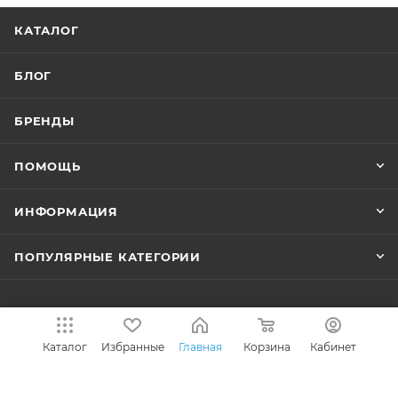
КАТАЛОГ
БЛОГ
БРЕНДЫ
ПОМОЩЬ
ИНФОРМАЦИЯ
ПОПУЛЯРНЫЕ КАТЕГОРИИ
+7 (495) 646-13-69
Каталог
Избранные
Главная
Корзина
Кабинет
info@fonarik-market.ru
Офис: г.Москва, Варшавское шоссе,