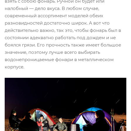
взять с собою фонарь. Ручной он будет или
налобный — дело вкуса. В любом случае,
современный ассортимент моделей обеих
разновидностей достаточно широк. А вот что
действительно важно, так это, чтобы фонарь был в
состоянии адекватно работать под дождем и не
боялся грязи. Его прочность также имеет большое
значение, поэтому лучше всего выбирать
водонепроницаемые фонари в металлическом
корпусе.