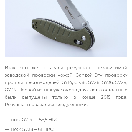
Итак, что же показали результаты независимой
заводской проверки ножей Ganzo? Эту проверку
прошли шесть моделей: G714, G738, G728, G736, G729,
G734. Первой из них уже около двух лет, а остальные
были выпущены только в конце 2015 года.
Результаты оказались следующими:
нож G714 — 56,5 HRC;
нож G738 – 61 HRC;