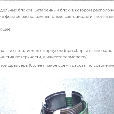
аздельных блоков. Батарейный блок, в котором располо
но в фонаре расположены только светодиоды и кнопка в
ющее:
дложки светодиодов с корпусом (при сборке важно хоро
истив поверхности, и нанести термопасту);
той драйвера (более низкое время работы по сравнению