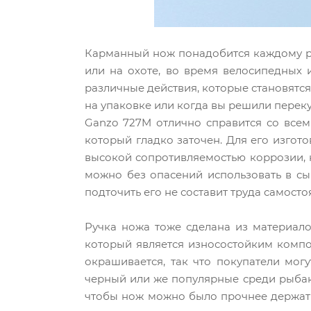
Карманный нож понадобится каждому рыб
или на охоте, во время велосипедных и
различные действия, которые становятс
на упаковке или когда вы решили переку
Ganzo 727M отлично справится со все
который гладко заточен. Для его изго
высокой сопротивляемостью коррозии, н
можно без опасений использовать в сы
подточить его не составит труда самост
Ручка ножа тоже сделана из материало
который является износостойким компо
окрашивается, так что покупатели мог
черный или же популярные среди рыбак
чтобы нож можно было прочнее держать