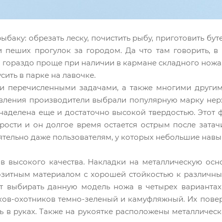
аку: обрезать леску, почистить рыбу, приготовить бу
 пеших прогулок за городом. Да что там говорить, в
я гораздо проще при наличии в кармане складного ножа.
сить в парке на лавочке.
ми перечисленными задачами, а также многими другим
товления производители выбрали популярную марку нер
аделена еще и достаточно высокой твердостью. Этот ф
рости и он долгое время остается острым после затач
оятельно даже пользователям, у которых небольшие навы
в высокого качества. Накладки на металлическую осно
зитным материалом с хорошей стойкостью к различны
ут выбирать данную модель ножа в четырех вариантах
ов-охотников темно-зеленый и камуфляжный. Их поверх
 в руках. Также на рукоятке расположены металлическ