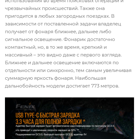
использования во время поисковых операций и
чрезвычайных происшествий. Также она
пригодится в любых загородных поездках. В
зависимости от поставленной задачи владелец
получает от фонаря ближнее, дальнее либо
сигнальное освещение. Фонарик достаточно
компактный, но, в то же время, крепкий и
массивный – это видно даже с первого взгляда.
Ближнее и дальнее освещение включаются по
отдельности или синхронно, тем самым увеличивая
суммарную яркость фонаря. Наибольшая
дальнобойность модели достигает 773 метров.