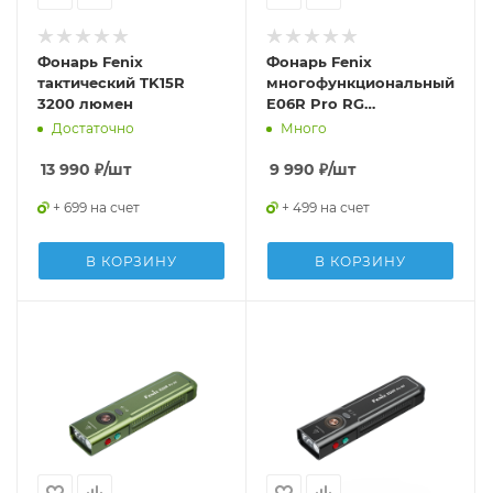
Фонарь Fenix
Фонарь Fenix
тактический TK15R
многофункциональный
3200 люмен
E06R Pro RG
оранжевый 1600 люмен
Достаточно
Много
13 990
₽
/шт
9 990
₽
/шт
+ 699 на счет
+ 499 на счет
В КОРЗИНУ
В КОРЗИНУ