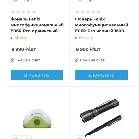
Фонарь Fenix
Фонарь Fenix
многофункциональный
многофункциональный
E06R Pro оранжевый
E06R Pro черный 1600
1600 люмен
люмен
Много
Много
8 990
₽
/шт
8 990
₽
/шт
+ 449 на счет
+ 449 на счет
В КОРЗИНУ
В КОРЗИНУ