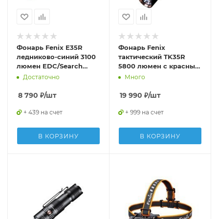
Фонарь Fenix E35R
Фонарь Fenix
ледниково-синий 3100
тактический TK35R
люмен EDC/Search
5800 люмен с красным
21700
светом
Достаточно
Много
8 790
₽
/шт
19 990
₽
/шт
+ 439 на счет
+ 999 на счет
В КОРЗИНУ
В КОРЗИНУ