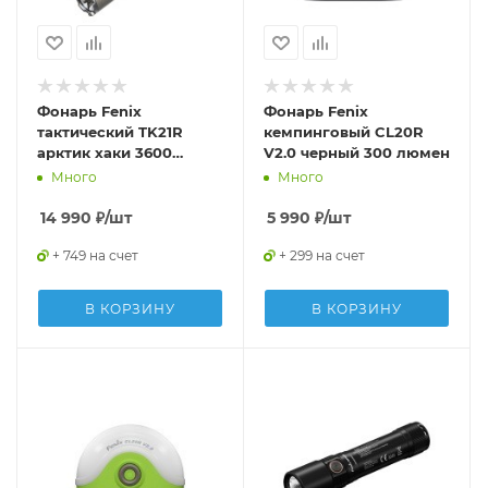
Фонарь Fenix
Фонарь Fenix
тактический TK21R
кемпинговый CL20R
арктик хаки 3600
V2.0 черный 300 люмен
люмен
Много
Много
14 990
₽
/шт
5 990
₽
/шт
+ 749 на счет
+ 299 на счет
В КОРЗИНУ
В КОРЗИНУ