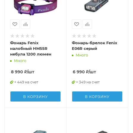
Фонарь Fenix
Фонарь-брелок Fenix
налобный HM55R
E06R серый
небула 1200 люмен
Много
Много
8 990
₽
/шт
6 990
₽
/шт
+ 449 на счет
+ 349 на счет
В КОРЗИНУ
В КОРЗИНУ