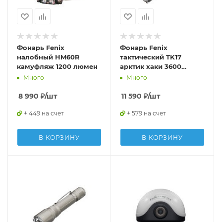
Фонарь Fenix
Фонарь Fenix
налобный HM60R
тактический TK17
камуфляж 1200 люмен
арктик хаки 3600
люмен
Много
Много
8 990
₽
/шт
11 590
₽
/шт
+ 449 на счет
+ 579 на счет
В КОРЗИНУ
В КОРЗИНУ