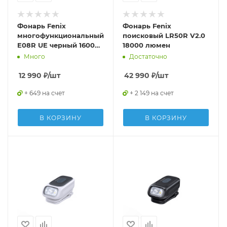
Фонарь Fenix
Фонарь Fenix
многофункциональный
поисковый LR50R V2.0
E08R UE черный 1600
18000 люмен
люмен
Много
Достаточно
12 990
₽
/шт
42 990
₽
/шт
+ 649 на счет
+ 2 149 на счет
В КОРЗИНУ
В КОРЗИНУ