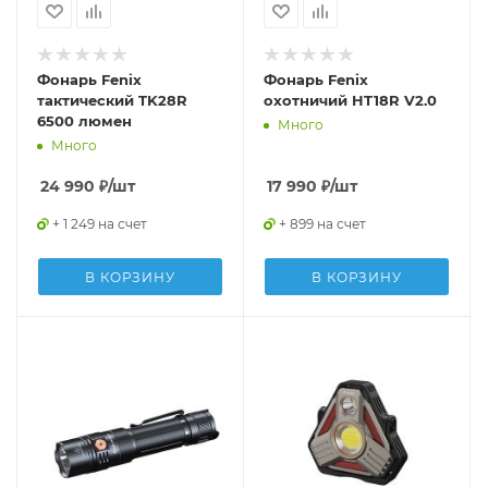
Фонарь Fenix
Фонарь Fenix
тактический TK28R
охотничий HT18R V2.0
6500 люмен
Много
Много
24 990
₽
/шт
17 990
₽
/шт
+ 1 249 на счет
+ 899 на счет
В КОРЗИНУ
В КОРЗИНУ