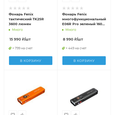
Фонарь Fenix
Фонарь Fenix
тактический TK25R
многофункциональный
3600 люмен
E06R Pro зеленый 1600
люмен
Много
Много
15 990
₽
/шт
8 990
₽
/шт
+ 799 на счет
+ 449 на счет
В КОРЗИНУ
В КОРЗИНУ