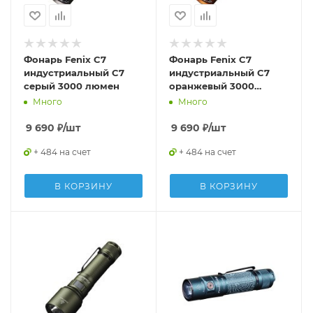
Фонарь Fenix C7
Фонарь Fenix C7
индустриальный C7
индустриальный C7
серый 3000 люмен
оранжевый 3000
люмен
Много
Много
9 690
₽
/шт
9 690
₽
/шт
+ 484 на счет
+ 484 на счет
В КОРЗИНУ
В КОРЗИНУ