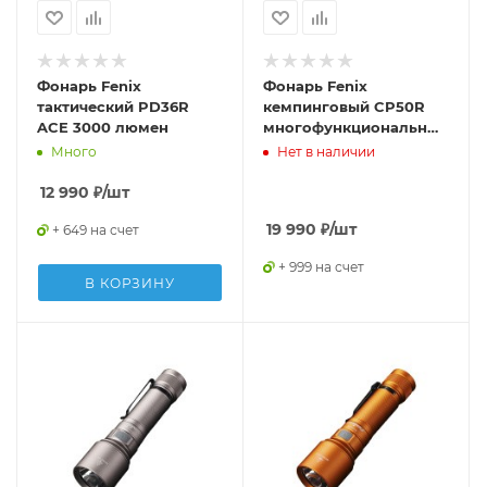
Фонарь Fenix
Фонарь Fenix
тактический PD36R
кемпинговый CP50R
ACE 3000 люмен
многофункциональный
5500 люмен
Много
Нет в наличии
(Powerbank)
12 990
₽
/шт
19 990
₽
/шт
+ 649 на счет
+ 999 на счет
В КОРЗИНУ