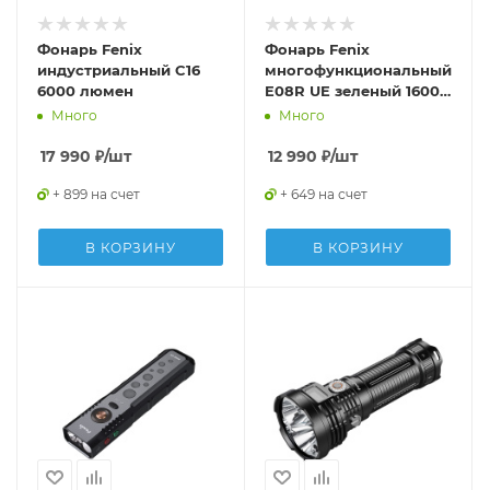
Фонарь Fenix
Фонарь Fenix
индустриальный C16
многофункциональный
6000 люмен
E08R UE зеленый 1600
люмен
Много
Много
17 990
₽
/шт
12 990
₽
/шт
+ 899 на счет
+ 649 на счет
В КОРЗИНУ
В КОРЗИНУ