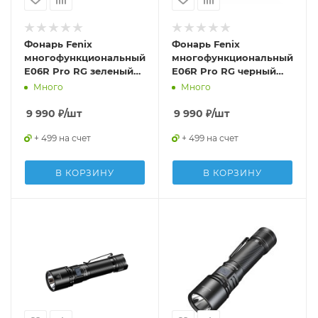
Фонарь Fenix
Фонарь Fenix
многофункциональный
многофункциональный
E06R Pro RG зеленый
E06R Pro RG черный
1600 люмен
1600 люмен
Много
Много
9 990
₽
/шт
9 990
₽
/шт
+ 499 на счет
+ 499 на счет
В КОРЗИНУ
В КОРЗИНУ