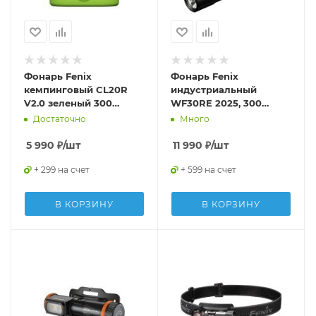
Фонарь Fenix
Фонарь Fenix
кемпинговый CL20R
индустриальный
V2.0 зеленый 300
WF30RE 2025, 300
люмен
люмен
Достаточно
Много
5 990
₽
/шт
11 990
₽
/шт
+ 299 на счет
+ 599 на счет
В КОРЗИНУ
В КОРЗИНУ