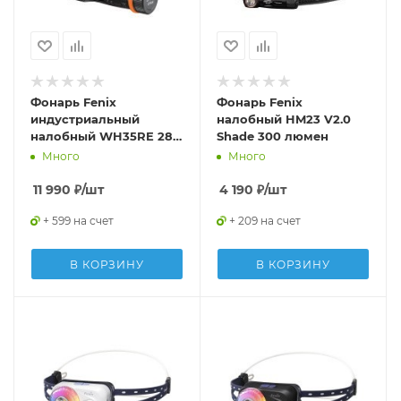
Фонарь Fenix
Фонарь Fenix
индустриальный
налобный HM23 V2.0
налобный WH35RE 280
Shade 300 люмен
люмен
Много
Много
11 990
₽
/шт
4 190
₽
/шт
+ 599 на счет
+ 209 на счет
В КОРЗИНУ
В КОРЗИНУ