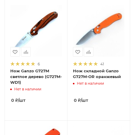
6
41
Нож Ganzo G727M
Нож складной Ganzo
светлое дерево (G727M-
G727M-OR оранжевый
WD1)
Нет в наличии
Нет в наличии
0
₽
/шт
0
₽
/шт