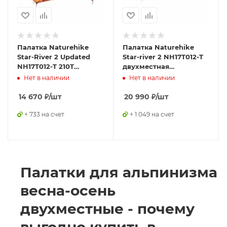
Палатка Naturehike
Палатка Naturehike
Star-River 2 Updated
Star-river 2 NH17T012-T
NH17T012-T 210T
двухместная
сверхлегкая
сверхлегкая с
Нет в наличии
Нет в наличии
двухместная с
ковриком, серо-черная,
ковриком, оранжевая,
6927595716489
14 670
₽
/шт
20 990
₽
/шт
6927595716519
+ 733 на счет
+ 1 049 на счет
Палатки для альпинизма
весна-осень
двухместные - почему