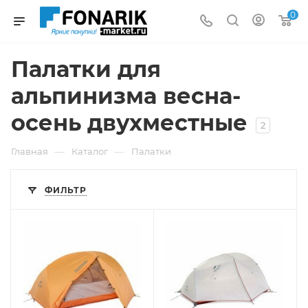
0
Палатки для
альпинизма весна-
осень двухместные
2
—
—
Главная
Каталог
Палатки
ФИЛЬТР