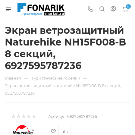
0
Экран ветрозащитный
Naturehike NH15F008-B
8 секций,
6927595787236
—
—
Главная
Туристические горелки
Экран ветрозащитный Naturehike NH15F008-B 8 секций,
6927595787236
Артикул:
6927595787236