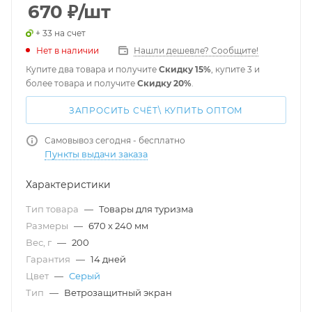
670
₽
/шт
+ 33 на счет
Нет в наличии
Нашли дешевле? Сообщите!
Купите два товара и получите
Скидку 15%
, купите 3 и
более товара и получите
Скидку 20%
.
ЗАПРОСИТЬ СЧЁТ\ КУПИТЬ ОПТОМ
Самовывоз сегодня - бесплатно
Пункты выдачи заказа
Характеристики
Тип товара
—
Товары для туризма
Размеры
—
670 х 240 мм
Вес, г
—
200
Гарантия
—
14 дней
Цвет
—
Серый
Тип
—
Ветрозащитный экран