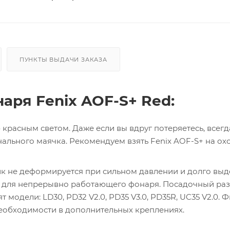
ПУНКТЫ ВЫДАЧИ ЗАКАЗА
аря Fenix AOF-S+ Red:
 красным светом. Даже если вы вдруг потеряетесь, всег
льного маячка. Рекомендуем взять Fenix AOF-S+ на охо
тик не деформируется при сильном давлении и долго вы
ы для непрерывно работающего фонаря. Посадочный ра
 модели: LD30, PD32 V2.0, PD35 V3.0, PD35R, UC35 V2.0. 
необходимости в дополнительных креплениях.