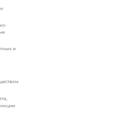
ет
ко-
ме
отных и
уществом
та,
функции