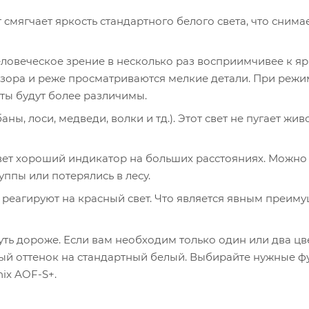
т смягчает яркость стандартного белого света, что снима
еловеческое зрение в несколько раз восприимчивее к яр
бзора и реже просматриваются мелкие детали. При режи
ты будут более различимы.
, лоси, медведи, волки и тд.). Этот свет не пугает жив
ет хороший индикатор на больших расстояниях. Можно
уппы или потерялись в лесу.
реагируют на красный свет. Что является явным преим
ть дороже. Если вам необходим только один или два цве
ный оттенок на стандартный белый. Выбирайте нужные 
ix AOF-S+.