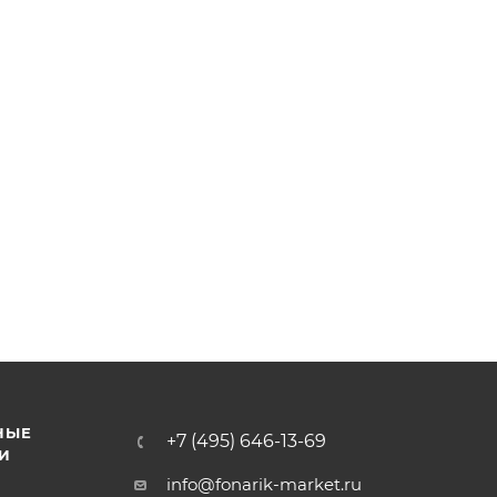
НЫЕ
+7 (495) 646-13-69
И
info@fonarik-market.ru