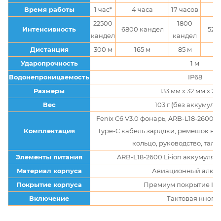
Время работы
1 час*
4 часа
17 часов
54
22500
1800
Интенсивность
6800 кандел
520
кандел
кандел
Дистанция
300 м
165 м
85 м
Ударопрочность
1 м
Водонепроницаемость
IP68
Размеры
133 мм х 32 мм х 23
Вес
103 г (без аккумуля
Fenix C6 V3.0 фонарь, ARB-L18-2600 L
Комплектация
Type-C кабель зарядки, ремешок на 
кольцо, руководство, тало
Элементы питания
ARB-L18-2600 Li-ion аккумулято
Материал корпуса
Авиационный алюм
Покрытие корпуса
Премиум покрытие III 
Включение
Тактовая кнопк