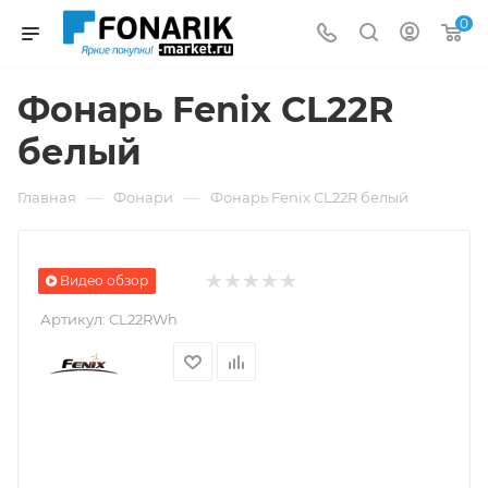
0
Фонарь Fenix CL22R
белый
—
—
Главная
Фонари
Фонарь Fenix CL22R белый
Видео обзор
Артикул:
CL22RWh