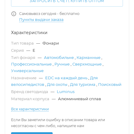
ЗАПРОСИТЬ СЧЁТ\ КУПИТЬ ОПТОМ
Самовывоз сегодня - бесплатно
Пункты выдачи заказа
Характеристики
Тип товара
—
Фонари
Серия
—
E
Тип фонаря
—
Автомобильне
,
Карманные
,
Профессиональные
,
Ручные
,
Сверхмощные
,
Универсальные
Назначение
—
EDC на каждый день
,
Для
велосипедистов
,
Для охоты
,
Для туризма
,
Поисковый
Бренд светодиода
—
Luminus
Материал корпуса
—
Алюминиевый сплав
Все характеристики
Если Вы заметили ошибку в описании товара или
несогласны с чем-либо, напишите нам