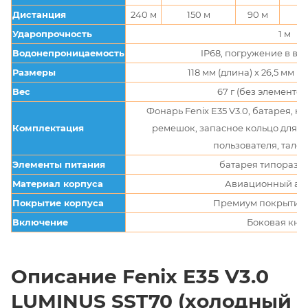
Дистанция
240 м
150 м
90 м
Ударопрочность
1 м
Водонепроницаемость
IP68, погружение в вод
Размеры
118 мм (длина) х 26,5 мм (
Вес
67 г (без элементо
Фонарь Fenix E35 V3.0, батарея, к
Комплектация
ремешок, запасное кольцо для у
пользователя, талон
Элементы питания
батарея типоразм
Материал корпуса
Авиационный а
Покрытие корпуса
Премиум покрытие I
Включение
Боковая кно
Описание Fenix E35 V3.0
LUMINUS SST70 (холодный