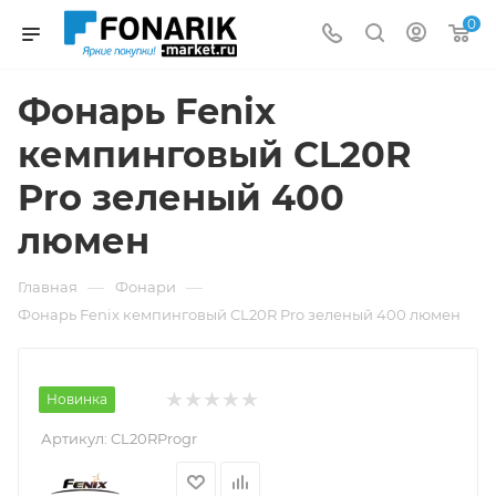
0
Фонарь Fenix
кемпинговый CL20R
Pro зеленый 400
люмен
—
—
Главная
Фонари
Фонарь Fenix кемпинговый CL20R Pro зеленый 400 люмен
Новинка
Артикул:
CL20RProgr