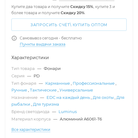
Купите два товара и получите
Скидку 15%
, купите 3 и
более товара и получите
Скидку 20%
.
ЗАПРОСИТЬ СЧЁТ\ КУПИТЬ ОПТОМ
Самовывоз сегодня - бесплатно
Пункты выдачи заказа
Характеристики
Тип товара
—
Фонари
Серия
—
PD
Тип фонаря
—
Карманные
,
Профессиональные
,
Ручные
,
Тактические
,
Универсальные
Назначение
—
EDC на каждый день
,
Для охоты
,
Для
рыбалки
,
Для туризма
Бренд светодиода
—
Luminus
Материал корпуса
—
Алюминий A6061-T6
Все характеристики