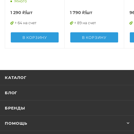
USB, ARB-L16-700UP
Много
1 290
₽
/шт
1 790
₽
/шт
9
+ 64 на счет
+ 89 на счет
В КОРЗИНУ
В КОРЗИНУ
КАТАЛОГ
БЛОГ
БРЕНДЫ
ПОМОЩЬ