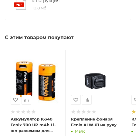
Инструкция
10,8 мб
С этим товаром покупают
Аккумулятор 16340
Крепление фонаря
К
Fenix 700 UP mAh Li-
Fenix ALW-01 на руку
F
ion разъемом для
Мало