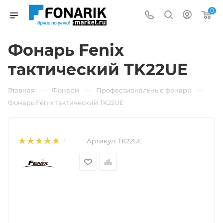
0
Фонарь Fenix
тактический TK22UE
—
—
—
Главная
Фонари
Профессиональные фонари
Фонарь Fenix тактический TK22UE
Артикул:
TK22UE
1