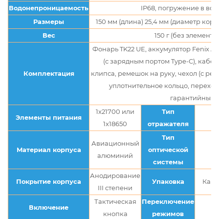
Водонепроницаемость
IP68, погружение в воду
Размеры
150 мм (длина) 25,4 мм (диаметр корп
Вес
150 г (без элементо
Фонарь TK22 UE, аккумулятор Fenix AR
(с зарядным портом Type-C), кабел
Комплектация
клипса, ремешок на руку, чехол (с ре
уплотнительное кольцо, переход
гарантийный т
1x21700 или
Тип
Элементы питания
1x18650
отражателя
Тип
Авиационный
Материал корпуса
оптической
алюминий
системы
Анодирование
Покрытие корпуса
Упаковка
Карт
III степени
Тактическая
Переключение
Включение
К
кнопка
режимов