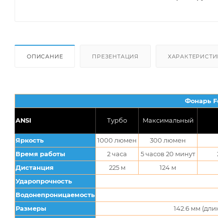
ОПИСАНИЕ
ПРЕЗЕНТАЦИЯ
ХАРАКТЕРИСТИ
Фонарь F
ANSI
Турбо
Максимальный
Яркость
1000 люмен
300 люмен
Время работы
2 часа
5 часов 20 минут
Дистанция
225 м
124 м
Ударопрочность
Водонепроницаемость
Размеры
142.6 мм (дли