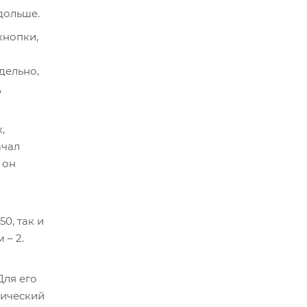
дольше.
кнопки,
дельно,
,
,
ачал
 он
0, так и
 – 2.
Для его
лический