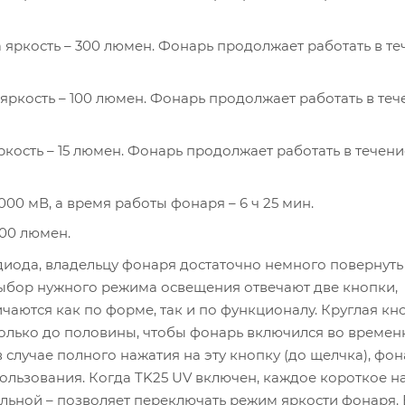
а яркость – 300 люмен. Фонарь продолжает работать в те
 яркость – 100 люмен. Фонарь продолжает работать в теч
ркость – 15 люмен. Фонарь продолжает работать в течение 
000 мВ, а время работы фонаря – 6 ч 25 мин.
000 люмен.
диода, владельцу фонаря достаточно немного повернуть
 выбор нужного режима освещения отвечают две кнопки,
чаются как по форме, так и по функционалу. Круглая кн
 только до половины, чтобы фонарь включился во време
 в случае полного нажатия на эту кнопку (до щелчка), фо
льзования. Когда TK25 UV включен, каждое короткое н
льной – позволяет переключать режим яркости фонаря. 