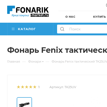
О НАС
КУПИТЬ
КАТАЛОГ
Фонарь Fenix тактичес
—
—
Главная
Фонари
Фонарь Fenix тактический TK25U
Артикул:
TK25UV
1