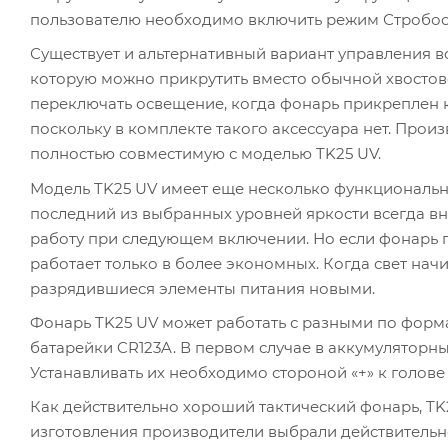
пользователю необходимо включить режим Стробоск
Существует и альтернативный вариант управления 
которую можно прикрутить вместо обычной хвостово
переключать освещение, когда фонарь прикреплен к
поскольку в комплекте такого аксессуара нет. Прои
полностью совместимую с моделью TK25 UV.
Модель TK25 UV имеет еще несколько функциональны
последний из выбранных уровней яркости всегда вно
работу при следующем включении. Но если фонарь п
работает только в более экономных. Когда свет начи
разрядившиеся элементы питания новыми.
Фонарь TK25 UV может работать с разными по форма
батарейки CR123A. В первом случае в аккумуляторный
Устанавливать их необходимо стороной «+» к голове
Как действительно хороший тактический фонарь,
TK
изготовления производители выбрали действительн