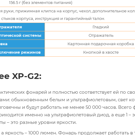
156.5 г (без элементов питания)
я руки, прижимная клипса на корпус, чехол, дополнительное кол
 стыков корпуса, инструкция и гарантийный талон.
тражателя
Гладкий
птической системы
Отражатель
овка
Картонная подарочная коробка
ключение режимов
Кнопкой в хвосте
ee XP-G2:
актических фонарей и полностью соответствует ей по св
ами: обыкновенным белым и ультрафиолетовым, свет ко
овечны и будут работать не менее 50 000 часов. Всего
иходится именно на ультрафиолетовый диод, а еще 1 – 
ы – это разные уровни яркости.
, а яркость – 1000 люмен. Фонарь продолжает работать в 