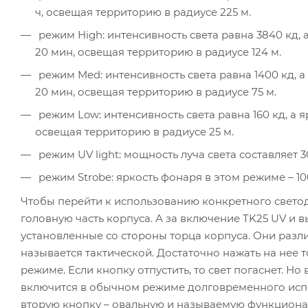
ч, освещая территорию в радиусе 225 м.
режим High: интенсивность света равна 3840 кд, 
20 мин, освещая территорию в радиусе 124 м.
режим Med: интенсивность света равна 1400 кд, а
20 мин, освещая территорию в радиусе 75 м.
режим Low: интенсивность света равна 160 кд, а я
освещая территорию в радиусе 25 м.
режим UV light: мощность луча света составляет 3
режим Strobe: яркость фонаря в этом режиме – 1
Чтобы перейти к использованию конкретного свето
головную часть корпуса. А за включение TK25 UV и
установленные со стороны торца корпуса. Они разли
называется тактической. Достаточно нажать на нее
режиме. Если кнопку отпустить, то свет погаснет. Но
включится в обычном режиме долговременного испо
вторую кнопку – овальную и называемую функциона