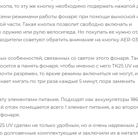
опа, то эту же кнопку необходимо подержать нажатой 
всеми режимами работы фонаря: при помощи выносной 
й части. Такая кнопка позволит свободно включать и
 оружию или рулю велосипеда. Но покупать ее нужно от
зводители советуют обратить внимание на кнопку AER-03
х особенностей, связанных со светом этого фонаря. Так
сится в память фонаря, чтобы именно с него TK25 UV н
очти разряжен, то яркие режимы включиться не могут, и
нает мигать по три раза каждые 5 минут, пора заменить
ту элементами питания. Подходят как аккумуляторы 1865
 отсек помещается всего 1 элемент питания, а во втором
 фонаря.
25 UV сделан не только удобным, но и очень надежным. 
о долговечные комплектующие и заключили их в метал