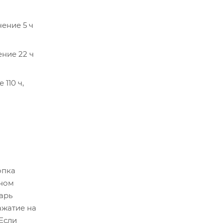
чение 5 ч
ение 22 ч
110 ч,
опка
нном
нарь
ажатие на
Если