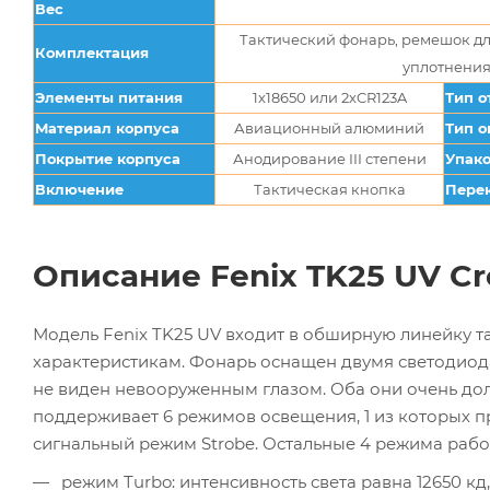
Вес
Тактический фонарь, ремешок дл
Комплектация
уплотнения
Элементы питания
1x18650 или 2xCR123A
Тип о
Материал корпуса
Авиационный алюминий
Тип о
Покрытие корпуса
Анодирование III степени
Упак
Включение
Тактическая кнопка
Пере
Описание Fenix TK25 UV Cr
Модель Fenix TK25 UV входит в обширную линейку т
характеристикам. Фонарь оснащен двумя светодиод
не виден невооруженным глазом. Оба они очень долг
поддерживает 6 режимов освещения, 1 из которых пр
сигнальный режим Strobe. Остальные 4 режима работ
режим Turbo: интенсивность света равна 12650 кд