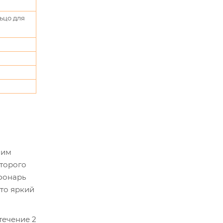
ьцо для
оим
торого
 фонарь
это яркий
течение 2