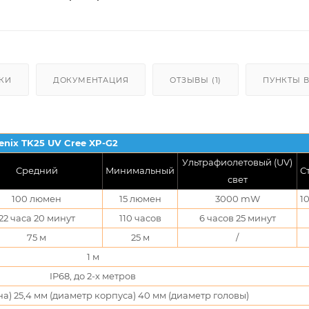
КИ
ДОКУМЕНТАЦИЯ
ОТЗЫВЫ (1)
ПУНКТЫ 
enix TK25 UV Cree XP-G2
Ультрафиолетовый (UV)
Средний
Минимальный
С
свет
100 люмен
15 люмен
3000 mW
1
22 часа 20 минут
110 часов
6 часов 25 минут
75 м
25 м
/
1 м
IP68, до 2-х метров
на) 25,4 мм (диаметр корпуса) 40 мм (диаметр головы)