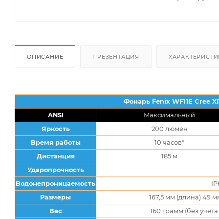
ОПИСАНИЕ
ПРЕЗЕНТАЦИЯ
ХАРАКТЕРИСТИ
Фонарь Fenix WF11E Cree XP
ANSI
Максимальный
Яркость
200 люмен
Время работы
10 часов*
Дистанция
185 м
Ударопрочность
Водонепроницаемость
IP
Размеры
167,5 мм (длина) 49 
Вес
160 грамм (без учет