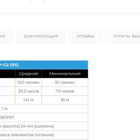
КИ
ДОКУМЕНТАЦИЯ
ОТЗЫВЫ
ПУНКТЫ ВЫ
-G2 (R5)
Средний
Минимальный
100 люмен
30 люмен
29,5 часов
70 часов
141 м
81 м
1 м
66/IP67
мм (высота) 24 мм (ширина)
а веса элементов питания)