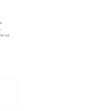
я
ь
ия на