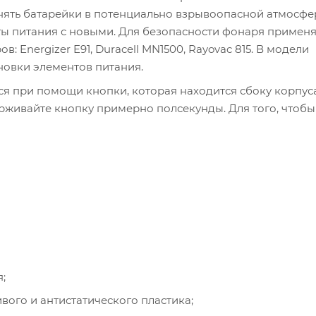
енять батарейки в потенциально взрывоопасной атмосфе
ты питания с новыми. Для безопасности фонаря примен
Energizer E91, Duracell MN1500, Rayovac 815. В модели
новки элементов питания.
я при помощи кнопки, которая находится сбоку корпуса
живайте кнопку примерно полсекунды. Для того, чтобы
;
ого и антистатического пластика;