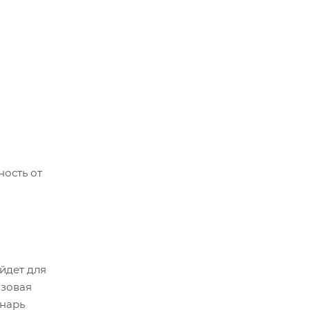
ность от
йдет для
азовая
онарь