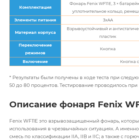
Фонарь Fenix WF11E, 3 × батарейки
Комплектация
уплотнительное кольцо, ремеш
Элементы питания
3xAA
Взрывоустойчивый и антистатич
Материал корпуса
пластик
Переключение
Кнопка
режимов
Включение
Кнопка с
* Результаты были получены в ходе теста при следующ
50 до 80 процентов. Тестирование проводилось при и
Описание фонаря Fenix WF1
Fenix WF11E это взрывозащищенный фонарь, который
использования в чрезвычайных ситуациях. А именно: в
смесь по классификации IIA, IIB и IIC; а также с гор