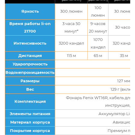
100
Яркость
300 люмен
30 люмен
люмен
Время работы li-on
3 часа 50
9 часов
30 часов
21700
минут*
20 минут
1070
Интенсивность
3200 кандел
320 канде
кандел
Дистанция
115 м
65 м
35 м
Ударопрочность
Водонепроницаемость
Размеры
127 мм х 
Вес
129 г (вклю
Фонарь Fenix WT16R, кабель для 
Комплектация
инструкция, г
Элементы питания
Аккумулятор Li-p
Материал корпуса
Авиацион
Покрытие корпуса
Премиум покр