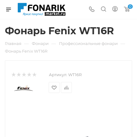
0
Фонарь Fenix WT16R
—
—
—
Главная
Фонари
Профессиональные фонари
Фонарь Fenix WT16R
Артикул:
WT16R