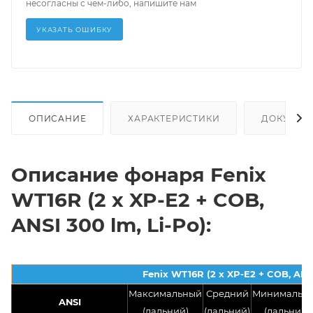
несогласны с чем-либо, напишите нам
УКАЗАТЬ ОШИБКУ
ОПИСАНИЕ
ХАРАКТЕРИСТИКИ
ДОКУМЕН
Описание фонаря Fenix
WT16R (2 x XP-E2 + COB,
ANSI 300 lm, Li-Po):
Fenix WT16R (2 x XP-E2 + COB, ANSI
Максимальный
Средний
Минимальн
ANSI
(дальний)
(дальний)
(дальний)