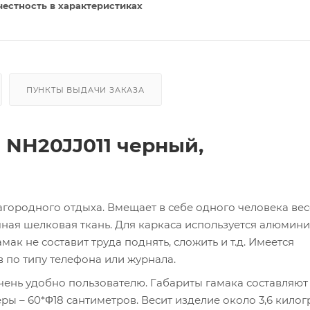
честность в характеристиках
ПУНКТЫ ВЫДАЧИ ЗАКАЗА
 NH20JJ011 черный,
агородного отдыха. Вмещает в себе одного человека вес
чная шелковая ткань. Для каркаса используется алюмин
амак не составит труда поднять, сложить и т.д. Имеется
 по типу телефона или журнала.
очень удобно пользователю. Габариты гамака составляют
ры – 60*Φ18 сантиметров. Весит изделие около 3,6 килог