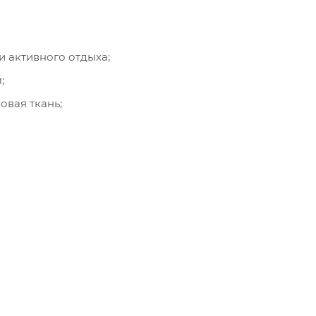
и активного отдыха;
;
вая ткань;