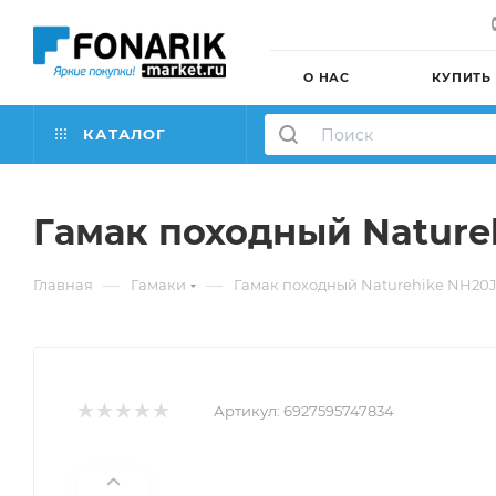
О НАС
КУПИТЬ
КАТАЛОГ
Гамак походный Nature
—
—
Главная
Гамаки
Гамак походный Naturehike NH20J
Артикул:
6927595747834