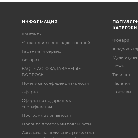
ИНФОРМАЦИЯ
ПОПУЛЯР
КАТЕГОРИ
Контакты
Фонари
Устранение неполадок фонарей
Аккумулято
Гарантия и сервис
Мультитулы
Возврат
Ножи
FAQ - ЧАСТО ЗАДАВАЕМЫЕ
ВОПРОСЫ
Точилки
Политика конфиденциальности
Палатки
Оферта
Рюкзаки
Оферта по подарочным
сертификатам
Программа лояльности
Правила программы лояльности
Согласие на получение рассылок с