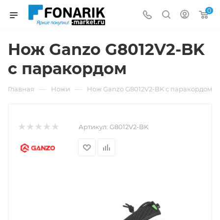
0
Нож Ganzo G8012V2-BK
с паракордом
—
—
Главная
Ножи
Нож Ganzo G8012V2-BK с паракордом
Артикул:
G8012V2-BK