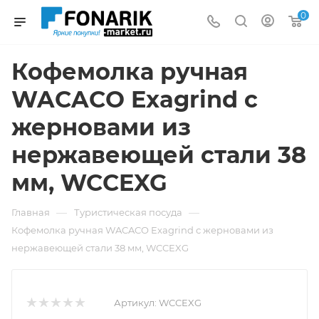
0
Кофемолка ручная
WACACO Exagrind с
жерновами из
нержавеющей стали 38
мм, WCCEXG
—
—
Главная
Туристическая посуда
Кофемолка ручная WACACO Exagrind с жерновами из
нержавеющей стали 38 мм, WCCEXG
Артикул:
WCCEXG