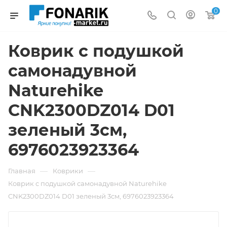
0
Коврик c подушкой
самонадувной
Naturehike
CNK2300DZ014 D01
зеленый 3см,
6976023923364
—
—
Главная
Коврики
Коврик c подушкой самонадувной Naturehike
CNK2300DZ014 D01 зеленый 3см, 6976023923364