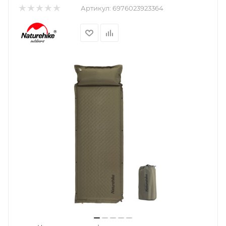
Артикул:
6976023923364