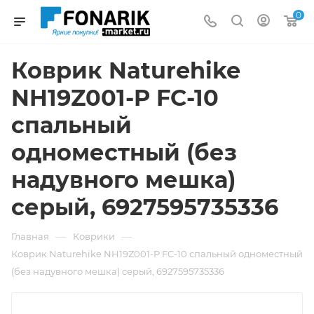
0
Коврик Naturehike
NH19Z001-P FC-10
спальный
одноместный (без
надувного мешка)
серый, 6927595735336
—
—
Главная
Коврики
Коврик Naturehike NH19Z001-P FC-10 спальный одноместный
(без надувного мешка) серый, 6927595735336