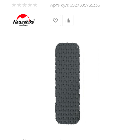
Артикул:
6927595735336