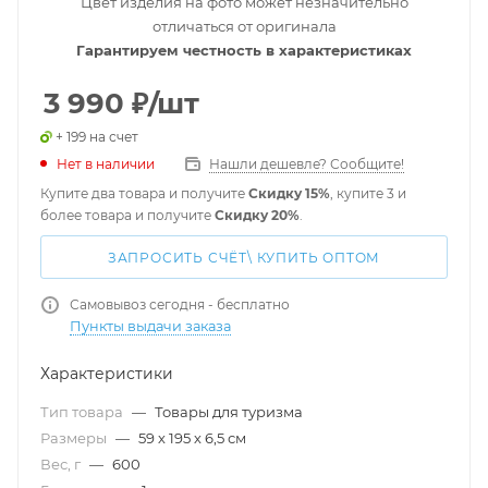
Цвет изделия на фото может незначительно
отличаться от оригинала
Гарантируем честность в характеристиках
3 990
₽
/шт
+ 199 на счет
Нет в наличии
Нашли дешевле? Сообщите!
Купите два товара и получите
Скидку 15%
, купите 3 и
более товара и получите
Скидку 20%
.
ЗАПРОСИТЬ СЧЁТ\ КУПИТЬ ОПТОМ
Самовывоз сегодня - бесплатно
Пункты выдачи заказа
Характеристики
Тип товара
—
Товары для туризма
Размеры
—
59 х 195 х 6,5 см
Вес, г
—
600