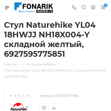
0
Стул Naturehike YL04
18HWJJ NH18X004-Y
складной желтый,
6927595775851
—
—
Главная
Складная мебель
Стул Naturehike YL04 18HWJJ NH18X004-Y складной желтый,
6927595775851
Артикул:
6927595775851