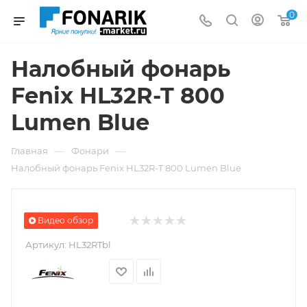
0
Налобный фонарь
Fenix HL32R-T 800
Lumen Blue
—
—
Главная
Фонари
Налобный фонарь Fenix HL32R-T 800 Lumen Blue
Видео обзор
Артикул:
HL32RTbl