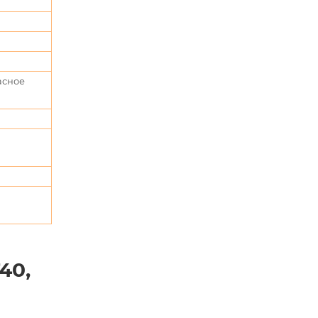
асное
40,