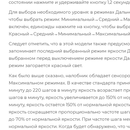
состоянии нажмите и удерживайте кнопку 1,2 секунд
Для выбора необходимого уровня: в режимах Дальне
чтобы выбрать режим: Минимальный→Средний→Мак
включён, единожды нажмите на кнопку, чтобы выбр
Красный→Средний→Минимальный→Максимальный
Следует отметить, что в этой модели также преду
запоминает последний выбранный режим яркости Да
выбранном перед выключением режиме яркости Дал
режим загорается красный свет.
Как было выше сказано, налобник обладает сенсоро
Максимальном режимах. В качестве стандарта принята
минуту до 220 шагов в минуту яркость возрастает п
шагов в минуту, яркость увеличивается до 150% от н
минуту, яркость остаётся 150% от нормальной яркости.
яркость сокращается пропорционально частоте шага.
до 70% от нормальной яркости. При частоте шага ме
нормальной яркости. Когда будет обнаружено, что ч