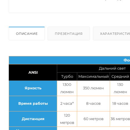
ОПИСАНИЕ
ПРЕЗЕНТАЦИЯ
ХАРАКТЕРИСТИ
Фо
Дальний свет
ANSI
Турбо
Максимальный
Средний
1300
130
Яркость
350 люмен
люмен
люмен
Время работы
2 часа*
8 часов
18 часов
120
Дистанция
60 метров
36 метров
метров