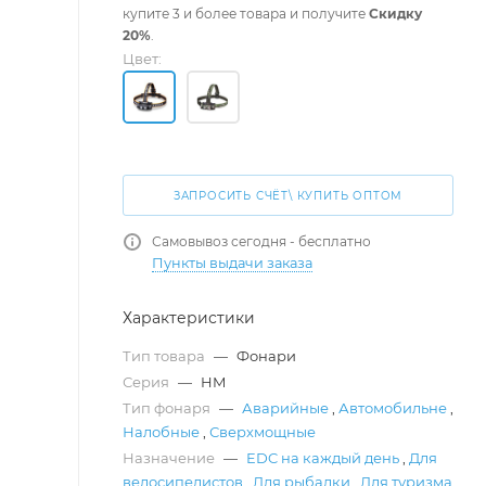
купите 3 и более товара и получите
Скидку
20%
.
Цвет:
ЗАПРОСИТЬ СЧЁТ\ КУПИТЬ ОПТОМ
Самовывоз сегодня - бесплатно
Пункты выдачи заказа
Характеристики
Тип товара
—
Фонари
Серия
—
HM
Тип фонаря
—
Аварийные
,
Автомобильне
,
Налобные
,
Сверхмощные
Назначение
—
EDC на каждый день
,
Для
велосипедистов
,
Для рыбалки
,
Для туризма