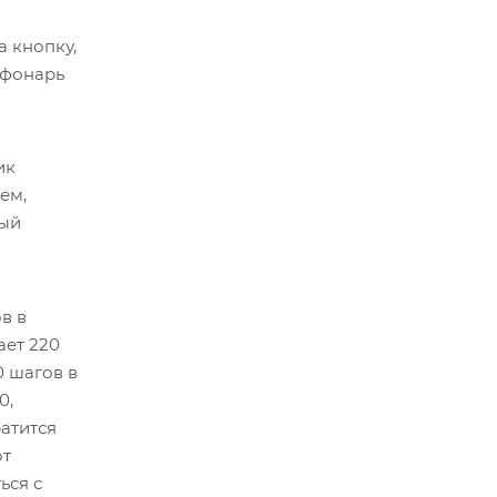
а кнопку,
 фонарь
ик
ем,
ный
и
в в
ает 220
0 шагов в
0,
ратится
от
ься с