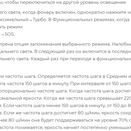
ы, чтобы переключиться на другой уровень освещения.
го света, когда фонарь включён, однократно нажмите н
симальный→Турбо. В Функциональных режимах, когда
ать режим:
→SOS.
смотрена опция запоминания выбранного режима. Налобн
льнего света. В следующий раз он включится в последн
ьнего света. Каждый раз при переходе в функциональ
м частоты шага. Определяется частота шага в Среднем 
 частота 150 шагов в минуту. При интервале от 150 шаго
ропорционально частоте шага. Когда частота шага достиг
ормальной яркости. Когда же частота шага превышает 22
 Если частота шага менее 150 шагов в минуту, от 150 до 8
 Если же частота шага достигнет 80 ш/мин, яркость сок
нее 80 ш/мин она будет поддерживаться на уровне 70% 
астота понижается, яркость начнет постепенно уменьшат