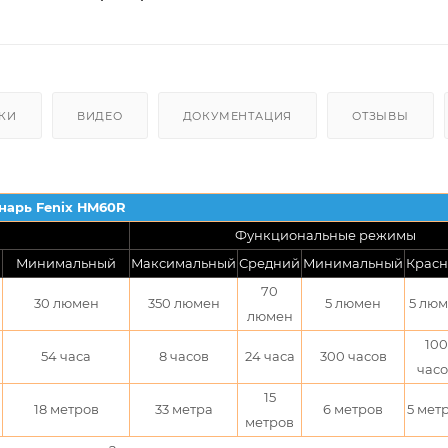
КИ
ВИДЕО
ДОКУМЕНТАЦИЯ
ОТЗЫВЫ
нарь Fenix HM60R
Функциональные режимы
Минимальный
Максимальный
Средний
Минимальный
Крас
70
30 люмен
350 люмен
5 люмен
5 лю
люмен
100
54 часа
8 часов
24 часа
300 часов
час
15
18 метров
33 метра
6 метров
5 мет
метров