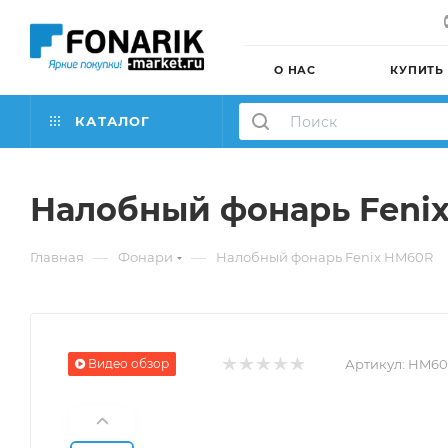
О НАС
КУПИТЬ
КАТАЛОГ
Налобный фонарь Feni
—
—
Главная
Фонари
Налобный фонарь Fenix HM60R
Видео обзор
Артикул:
HM60