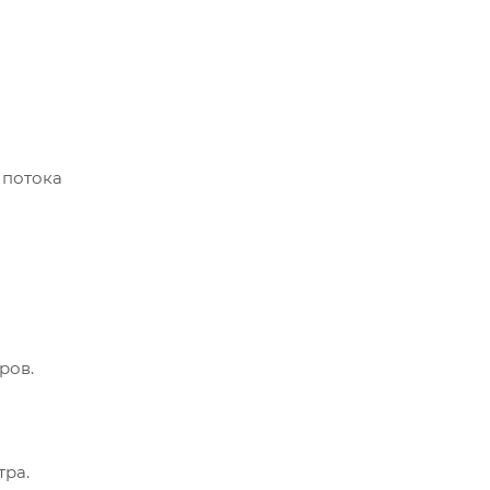
 потока
ров.
тра.