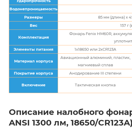
Ударопрочность
Водонепроницаемость
Размеры
85 мм (длина) x 
Вес
157 г
Фонарь Fenix HM60R, аккумулят
Комплектация
уплотнит
Элементы питания
1x18650 или 2xCR123A
Авиационный алюминий, пластик,
Материал корпуса
магниевый сплав
Покрытие корпуса
Анодирование III степени
Включение
Тактическая кнопка
Описание налобного фонар
ANSI 1300 лм, 18650/CR123A)