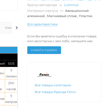
Бренд светодиода
—
Luminus
Материал корпуса
—
Авиационный
алюминий
,
Магниевый сплав
,
Пластик
Все характеристики
ПУНКТЫ ВЫДАЧИ ЗАКАЗА
Если Вы заметили ошибку в описании товара
или несогласны с чем-либо, напишите нам
УКАЗАТЬ ОШИБКУ
ный
SOS
5
мен
люмен
200
Все товары категории
ов
часов
Все товары бренда Fenix
5
ров
метров