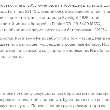
стью луча в 1300 люменов, а наибольшая дистанция до
диод Luminus SST40, дающий белое освещение, а также д
, кроме того, два светодиода Everlight 2835 – они
 литий-ионная батарейка Fenix ARB-L18-3400 18650,
жете обходиться двумя литиевыми батарейками CR123A.
руются. Компания Fenix заботится о том, чтобы делать 
чшает их и выпускает усовершенствованные фонари. Но
кость меняется вместе со скоростью движения. Налобная
пользователя.
чатель половину секунды, таким образом вы попадаете 
переключатель, чтобы попасть в Функциональные режим
пку полсекунды. Переключение групп режимов: при вк