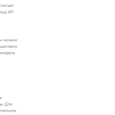
стигает
иод XP-
как можно
вшеством
 модель
в
ы. Для
лючённом