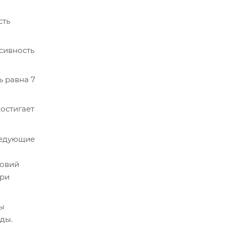
сть
нсивность
ь равна 7
достигает
ледующие
ловий
при
ды
ды.