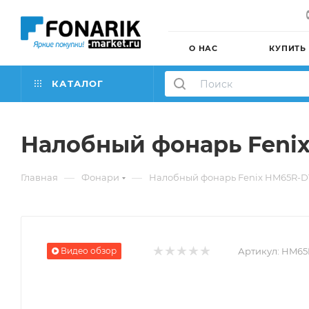
О НАС
КУПИТЬ
КАТАЛОГ
Налобный фонарь Feni
—
—
Главная
Фонари
Налобный фонарь Fenix HM65R-D
Видео обзор
Артикул:
HM65