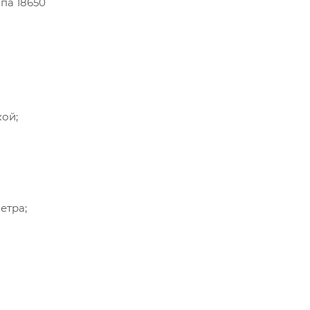
па 18650
ой;
етра;