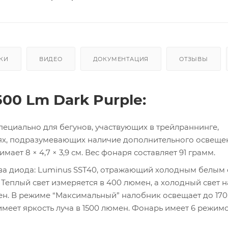
КИ
ВИДЕО
ДОКУМЕНТАЦИЯ
ОТЗЫВЫ
00 Lm Dark Purple:
пециально для бегунов, участвующих в трейлраннинге,
ях, подразумевающих наличие дополнительного освеще
ет 8 × 4,7 × 3,9 см. Вес фонаря составляет 91 грамм.
два диода: Luminus SST40, отражающий холодным белым 
Теплый свет измеряется в 400 люмен, а холодный свет н
н. В режиме “Максимальный” налобник освещает до 170
еет яркость луча в 1500 люмен. Фонарь имеет 6 режим