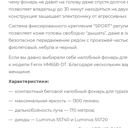
чему фонарь не давит на голову даже спустя долгое
позволяет владельцу до 30 минут находиться на дву
конструкция защищает электронику от агрессивных п
Система фиксированного крепления “SPORT” регули
позволяет коже головы свободно “дышать”, даже в
безопасное передвижение рядом с проезжей частью в
фиолетовый, небула и черный.
Если вы давно выбирали себе налобный фонарь для 
к модели Fenix HM65R-DT. Благодаря нескольким вар
женщине.
Характеристики:
компактный беговой налобный фонарь для туризм
максимальная яркость — 1300 люмен;
дальнобойность луча — 170 метров;
диоды — Luminus SST40 и Luminus SST20