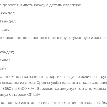
 дороге и видеть каждую деталь издалека:
 кандел;
 кандел;
ндел.
спечивает четкое зрение в дождливую, туманную и засн
кандел;
андел;
дел.
кономно растрачивать энергию, в случае если вы вдруг
ед выходом из дома. Срок службы каждого диода составл
а 18650 на 3400 мАч. Заряжается аккумулятор с помощь
двух батареек CR123A.
олностью изготовлен из легкого магниевого сплава, бл