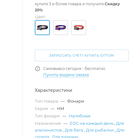
купите 3 и более товара и получите
Скидку
20%
.
Цвет:
ЗАПРОСИТЬ СЧЁТ\ КУПИТЬ ОПТОМ
Самовывоз сегодня - бесплатно
Пункты выдачи заказа
Характеристики
Тип товара
—
Фонари
Серия
—
HM
Тип фонаря
—
Налобные
Назначение
—
EDC на каждый день
,
Для
альпинистов
,
Для бега
,
Для рыбалки
,
Для
спорта
,
Для туризма