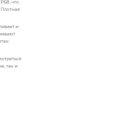
P68, что
. Плотная
ливает и
чивают
тах:
мотреться
е, так и