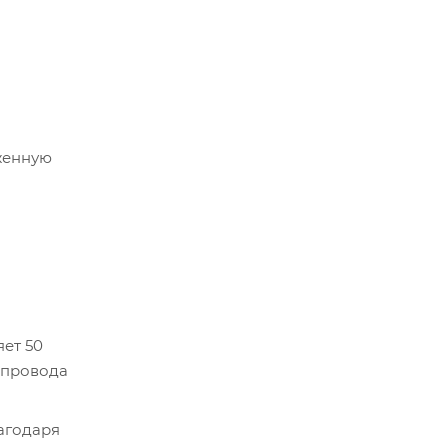
еженную
яет 50
ю провода
агодаря