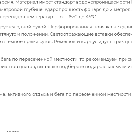
 время. Материал имеет стандарт водонепроницаемости I
хметровой глубине. Ударопрочность фонаря до 2 метров
ерепадов температур — от -35°C до 45°C.
руется одной рукой. Перфорированная повязка не сдав
 затянутом положении. Светоотражающие вставки обеспе
 темное время суток. Ремешок и корпус идут в трех цве
бега по пересеченной местности, то рекомендуем прис
иантов цветов, вы также подберете подарок как мужчин
а, активного отдыха и бега по пересеченной местности