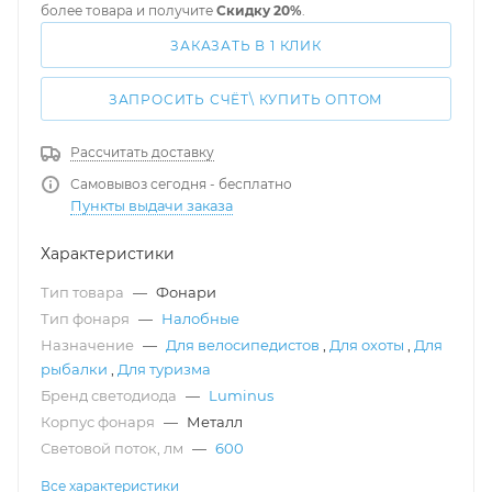
более товара и получите
Скидку 20%
.
ЗАКАЗАТЬ В 1 КЛИК
ЗАПРОСИТЬ СЧЁТ\ КУПИТЬ ОПТОМ
Рассчитать доставку
Самовывоз сегодня - бесплатно
Пункты выдачи заказа
Характеристики
Тип товара
—
Фонари
Тип фонаря
—
Налобные
Назначение
—
Для велосипедистов
,
Для охоты
,
Для
рыбалки
,
Для туризма
Бренд светодиода
—
Luminus
Корпус фонаря
—
Металл
Световой поток, лм
—
600
Все характеристики