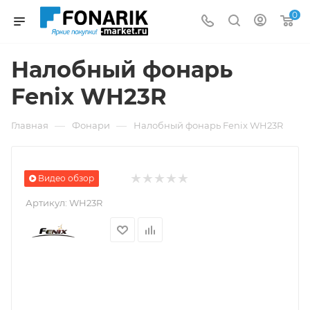
0
Налобный фонарь
Fenix WH23R
—
—
Главная
Фонари
Налобный фонарь Fenix WH23R
Видео обзор
Артикул:
WH23R