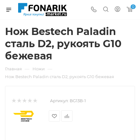
0
Нож Bestech Paladin
сталь D2, рукоять G10
бежевая
—
—
Главная
Ножи
Нож Bestech Paladin сталь D2, рукоять G10 бежевая
Артикул:
BG13B-1