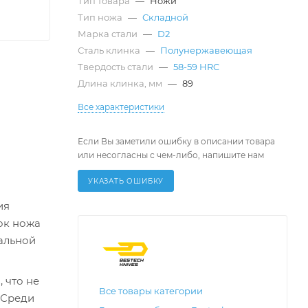
Тип товара
—
Ножи
Тип ножа
—
Складной
Марка стали
—
D2
Сталь клинка
—
Полунержавеющая
Твердость стали
—
58-59 HRC
Длина клинка, мм
—
89
Все характеристики
Если Вы заметили ошибку в описании товара
или несогласны с чем-либо, напишите нам
УКАЗАТЬ ОШИБКУ
ия
ок ножа
альной
 что не
Все товары категории
 Среди