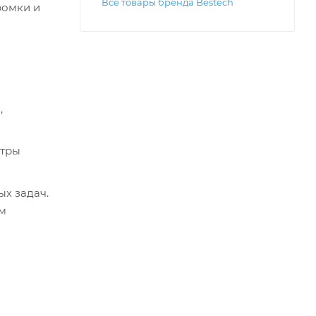
Все товары бренда Bestech
ромки и
,
етры
ых задач.
ым