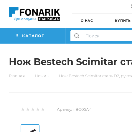
О НАС
КУПИТЬ
КАТАЛОГ
Нож Bestech Scimitar ст
—
—
Главная
Ножи
Нож Bestech Scimitar сталь D2, руко
Артикул:
BG05A-1