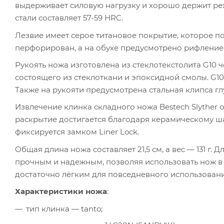
выдерживает силовую нагрузку и хорошо держит ре
стали составляет 57-59 HRC.
Лезвие имеет серое титановое покрытие, которое п
перфорирован, а на обухе предусмотрено рифление 
Рукоять ножа изготовлена из стеклотекстолита G10
состоящего из стеклоткани и эпоксидной смолы. G10
Также на рукояти предусмотрена стальная клипса гл
Извлечение клинка складного ножа Bestech Slyther
раскрытие достигается благодаря керамическому ш
фиксируется замком Liner Lock.
Общая длина ножа составляет 21,5 см, а вес — 131 г. 
прочным и надежным, позволяя использовать нож в си
достаточно лёгким для повседневного использовани
Характеристики ножа
:
тип клинка — tanto;