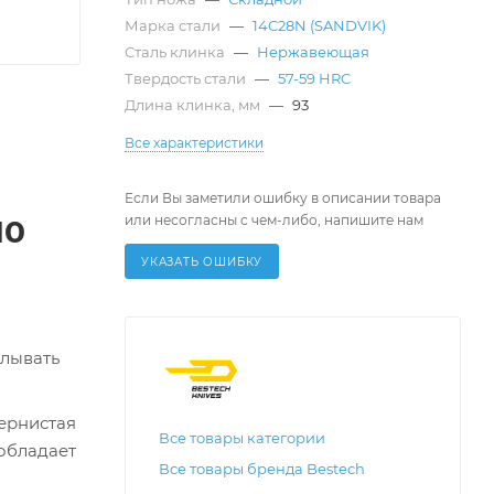
Марка стали
—
14C28N (SANDVIK)
Сталь клинка
—
Нержавеющая
Твердость стали
—
57-59 HRC
Длина клинка, мм
—
93
Все характеристики
Если Вы заметили ошибку в описании товара
или несогласны с чем-либо, напишите нам
10
УКАЗАТЬ ОШИБКУ
елывать
ернистая
Все товары категории
 обладает
Все товары бренда Bestech