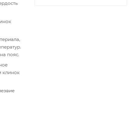
ердость
линок
териала,
мператур.
на пояс.
ное
и клинок
 лезвие