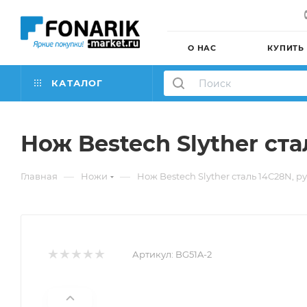
О НАС
КУПИТЬ
КАТАЛОГ
Нож Bestech Slyther ста
—
—
Главная
Ножи
Нож Bestech Slyther сталь 14C28N, р
Артикул:
BG51A-2