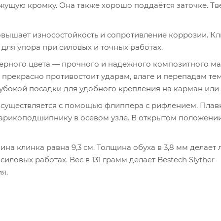
жущую кромку. Она также хорошо поддаётся заточке. Тв
овышает износостойкость и сопротивление коррозии. К
для упора при силовых и точных работах.
 черного цвета — прочного и надежного композитного ма
 прекрасно противостоит ударам, влаге и перепадам те
убокой посадки для удобного крепления на карман или 
 осуществляется с помощью флиппера с рифлением. Плав
арикоподшипнику в осевом узле. В открытом положени
Длина клинка равна 9,3 см. Толщина обуха в 3,8 мм делает
ловых работах. Вес в 131 грамм делает Bestech Slyther
я.