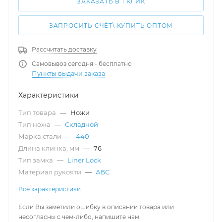
ЗАКАЗАТЬ В 1 КЛИК
ЗАПРОСИТЬ СЧЁТ\ КУПИТЬ ОПТОМ
Рассчитать доставку
Самовывоз сегодня - бесплатно
Пункты выдачи заказа
Характеристики
Тип товара
—
Ножи
Тип ножа
—
Складной
Марка стали
—
440
Длина клинка, мм
—
76
Тип замка
—
Liner Lock
Материал рукояти
—
АБС
Все характеристики
Если Вы заметили ошибку в описании товара или
несогласны с чем-либо, напишите нам