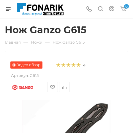
0
Нож Ganzo G615
—
—
Главная
Ножи
Нож Ganzo G615
Видео обзор
4
Артикул:
G615