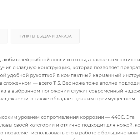
ПУНКТЫ ВЫДАЧИ ЗАКАЗА
, любителей рыбной ловли и охоты, а также всех активны
учил складную конструкцию, которая позволяет превра
ой удобной рукояткой в компактный карманный инструм
в сложенном — всего 11,5. Вес ножа тоже вполне подходи
линка в выбранном положении служит современный наде
 надежности, а также обладает ценным преимуществом 
 высоким уровнем сопротивления коррозии — 440С. Эта
плавы своей категории и отлично подходит для ножей, к
то позволяет использовать его в работе с большинством