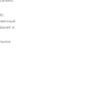
 сильно
0.
говечный
адкая, а
альное