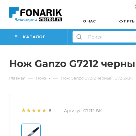
О НАС
КУПИТЬ
КАТАЛОГ
Нож Ganzo G7212 черны
—
—
Главная
Ножи
Нож Ganzo G7212 черный, G7212-BK
Артикул:
G7212-BK
8