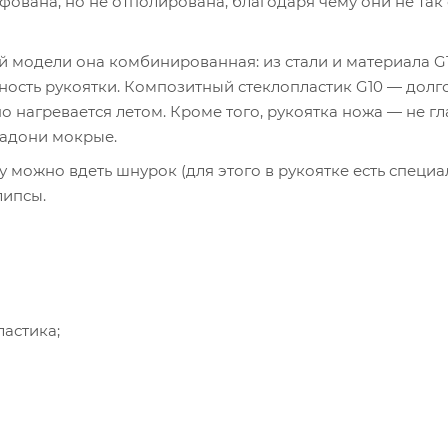
ована, но не отполирована, благодаря чему они не так
й модели она комбинированная: из стали и материала G1
ность рукоятки. Композитный стеклопластик G10 — дол
о нагревается летом. Кроме того, рукоятка ножа — не гл
ладони мокрые.
у можно вдеть шнурок (для этого в рукоятке есть специ
липсы.
астика;